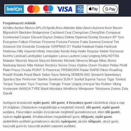
Forgalmazott márkák
Achilles Aeolus Altenzo APLUS Apollo Arivo Atlander Atlas Atturo Austone Avon Barum
Bfgoodrich Blacklion Bridgestone Cachland Ceat Chengshan ChengShin Compasal
Continental Cooper Davanti Dayton Debica Delinte Diplomat Dunlop Duraturn EP Tyre
Evergreen Falken Firemax Firestone Fortuna Fortune Fulda General General Tire
Gislaved Giti Goodride Goodyear GRIPMAX GT Radial Habilead Haida Hankook
Heidenau Hifly Imperial Infinity Interstate Kenda King-meiler Kingstar Kleber Kormoran
Kumho Landsail Landspider Lanvigator Lassa Laufenn Leao Linglong MALHOTRA
Matador Maxtrek Maxxis Mazzini Metzeler Michelin Minerva Mirage Mitas Momo
Nankang Nexen Nitto Nokian Nordexx Novex Onyx Optimo Orium Ovation Petlas Pirelli
Platin Pneus Ovada POINT S Powertrac PREMIORRI Radar RAPID Riken Roadhog
RoadX Rotalla Royal Black Sailun Sava Sebring SEIBERLING Semperit Speedways
Sportiva Star Performer Starfire Sumitomo SUN-F Sunfull Superia Taurus Tigar Tomket
Torque Tourador Toyo Tracmax Triangle Tristar Unigrip Uniroyal Vee Rubber Viking
Vredestein WANDA TYRE Wanli Westlake Windforce Windpower Yokohama Zeetex Zeta
Ziarelli
Autógumi áruházunk
nyári gumi
,
téli gumi
,
4 évszakos gumi
vásárlókat várja a nap
24 órájában. Oldalunkon megtalálhatja a megfelelő mérető,
téli gumi
t,
nyári gumi
t
autójára. Használjon autóján évszaknak megfelelő gumiabroncsot, télen
téli gumi
t,
nyáron
nyári gumi
t. Kínálatunkban megtalálható gumi,
téligumi
,
nyári gumi
,
alufelnifelni acélfelni gumiabroncs akciós
nyárigumi
, akciós
téligumi
, olcsó gumi,
használt gumi és használt alufelni valamint acélfelni.