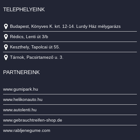
TELEPHELYEINK
Budapest, Könyves K. krt. 12-14. Lurdy Ház mélygarázs
Rédics, Lenti út 3/b
Keszthely, Tapolcai út 55.
Tárnok, Pacsirtamező u. 3.
PARTNEREINK
www.gumipark.hu
www.helikonauto.hu
www.autolenti.hu
www.gebrauchtreifen-shop.de
www.rabljenegume.com