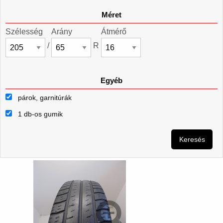
Méret
Szélesség
Arány
Átmérő
/
R
Egyéb
párok, garnitúrák
1 db-os gumik
Keresés