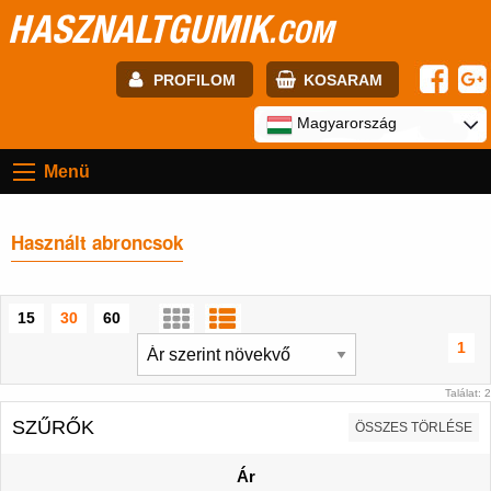
HASZNALTGUMIK
.COM
PROFILOM
KOSARAM
E-mail:
Magyarország
Menü
Jelszó:
Használt abroncsok
Regisztráció
BELÉPÉS
15
30
60
1
Találat: 2
SZŰRŐK
ÖSSZES TÖRLÉSE
Ár