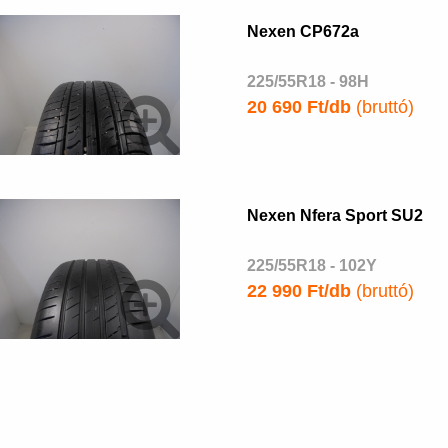
Nexen CP672a
225/55R18 - 98H
20 690 Ft/db
(bruttó)
Nexen Nfera Sport SU2
225/55R18 - 102Y
22 990 Ft/db
(bruttó)