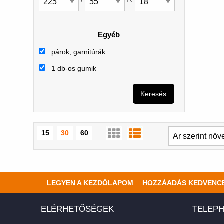
Egyéb
párok, garnitúrák
1 db-os gumik
Keresés
15
30
60
LEGYEN A KEZDŐLAPOM
HOZZÁADÁS KEDVENC
ELÉRHETŐSÉGEK
TELEPH