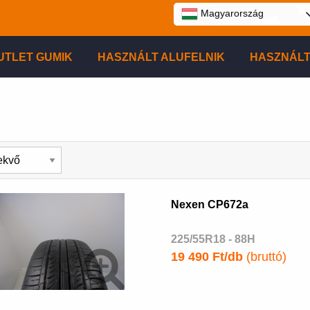
Magyarország
UTLET GUMIK
HASZNÁLT ALUFELNIK
HASZNÁLT
Nexen CP672a
225/55R18 - 88H
19 490 Ft/db
(bruttó)