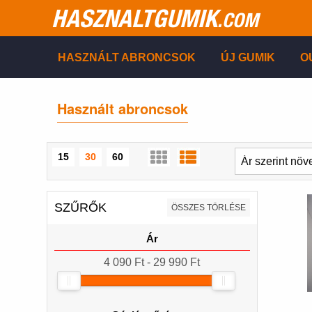
HASZNALTGUMIK
.COM
HASZNÁLT ABRONCSOK
ÚJ GUMIK
O
Használt abroncsok
15
30
60
SZŰRŐK
ÖSSZES TÖRLÉSE
Ár
4 090 Ft - 29 990 Ft