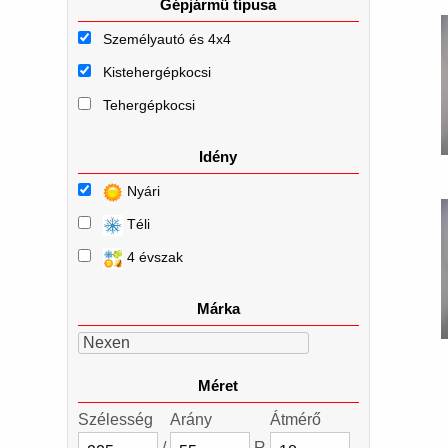
Gépjármű típusa
Személyautó és 4x4
Kistehergépkocsi
Tehergépkocsi
Idény
Nyári
Téli
4 évszak
Márka
Nexen
Méret
Szélesség
Arány
Átmérő
/
R