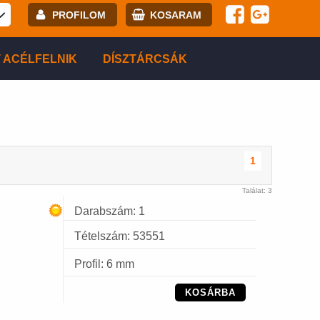
PROFILOM
KOSARAM
E-mail:
 ACÉLFELNIK
DÍSZTÁRCSÁK
Jelszó:
Regisztráció
BELÉPÉS
1
Találat: 3
Darabszám: 1
Tételszám: 53551
Profil: 6 mm
KOSÁRBA