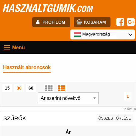
HASZNALTGUMIK
.COM
PROFILOM
KOSARAM
E-mail:
Magyarország
Menü
Jelszó:
Használt abroncsok
Regisztráció
BELÉPÉS
15
30
60
1
Találat: 6
SZŰRŐK
ÖSSZES TÖRLÉSE
Ár