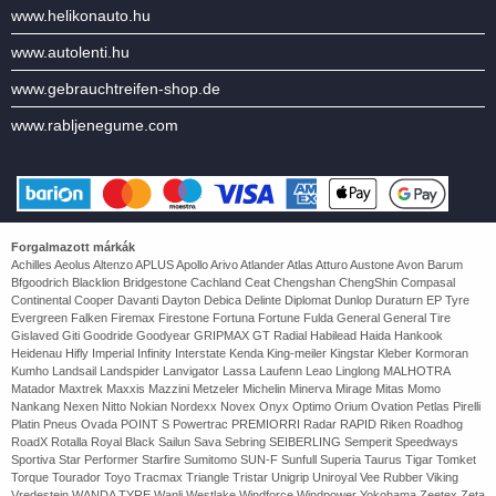
www.helikonauto.hu
www.autolenti.hu
www.gebrauchtreifen-shop.de
www.rabljenegume.com
Forgalmazott márkák
Achilles Aeolus Altenzo APLUS Apollo Arivo Atlander Atlas Atturo Austone Avon Barum
Bfgoodrich Blacklion Bridgestone Cachland Ceat Chengshan ChengShin Compasal
Continental Cooper Davanti Dayton Debica Delinte Diplomat Dunlop Duraturn EP Tyre
Evergreen Falken Firemax Firestone Fortuna Fortune Fulda General General Tire
Gislaved Giti Goodride Goodyear GRIPMAX GT Radial Habilead Haida Hankook
Heidenau Hifly Imperial Infinity Interstate Kenda King-meiler Kingstar Kleber Kormoran
Kumho Landsail Landspider Lanvigator Lassa Laufenn Leao Linglong MALHOTRA
Matador Maxtrek Maxxis Mazzini Metzeler Michelin Minerva Mirage Mitas Momo
Nankang Nexen Nitto Nokian Nordexx Novex Onyx Optimo Orium Ovation Petlas Pirelli
Platin Pneus Ovada POINT S Powertrac PREMIORRI Radar RAPID Riken Roadhog
RoadX Rotalla Royal Black Sailun Sava Sebring SEIBERLING Semperit Speedways
Sportiva Star Performer Starfire Sumitomo SUN-F Sunfull Superia Taurus Tigar Tomket
Torque Tourador Toyo Tracmax Triangle Tristar Unigrip Uniroyal Vee Rubber Viking
Vredestein WANDA TYRE Wanli Westlake Windforce Windpower Yokohama Zeetex Zeta