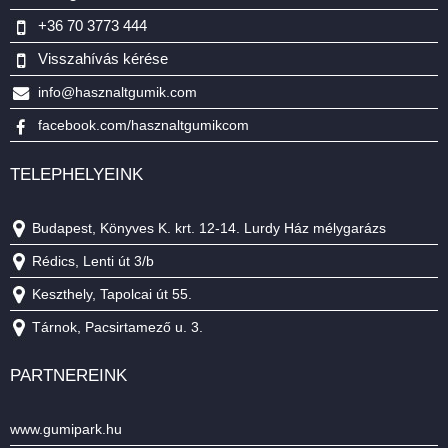
+36 70 3773 444
Visszahívás kérése
info@hasznaltgumik.com
facebook.com/hasznaltgumikcom
TELEPHELYEINK
Budapest, Könyves K. krt. 12-14. Lurdy Ház mélygarázs
Rédics, Lenti út 3/b
Keszthely, Tapolcai út 55.
Tárnok, Pacsirtamező u. 3.
PARTNEREINK
www.gumipark.hu