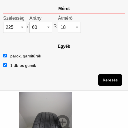
Méret
Szélesség
Arány
Átmérő
/
R
Egyéb
párok, garnitúrák
1 db-os gumik
Keresés