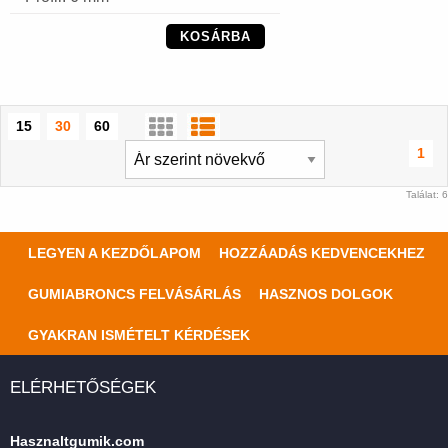
KOSÁRBA
15
30
60
1
Találat: 6
LEGYEN A KEZDŐLAPOM
HOZZÁADÁS KEDVENCEKHEZ
GUMIABRONCS FELVÁSÁRLÁS
HASZNOS DOLGOK
GYAKRAN ISMÉTELT KÉRDÉSEK
ELÉRHETŐSÉGEK
Hasznaltgumik.com