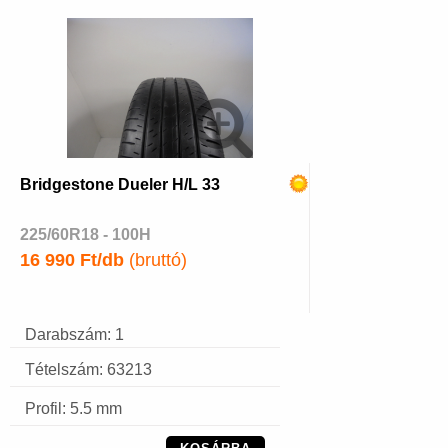
Bridgestone Dueler H/L 33
225/60R18 - 100H
16 990 Ft/db
(bruttó)
Darabszám: 1
Tételszám: 63213
Profil: 5.5 mm