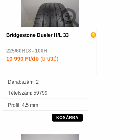
Bridgestone Dueler H/L 33
225/60R18 - 100H
10 990 Ft/db
(bruttó)
Darabszám: 2
Tételszám: 59799
Profil: 4.5 mm
KOSÁRBA