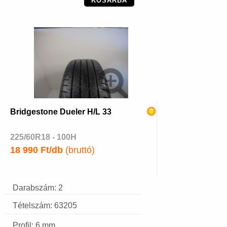
KOSÁRBA
Bridgestone Dueler H/L 33
225/60R18 - 100H
18 990 Ft/db
(bruttó)
Darabszám: 2
Tételszám: 63205
Profil: 6 mm