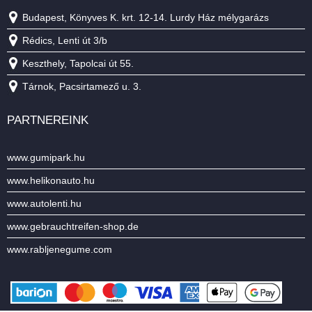
Budapest, Könyves K. krt. 12-14. Lurdy Ház mélygarázs
Rédics, Lenti út 3/b
Keszthely, Tapolcai út 55.
Tárnok, Pacsirtamező u. 3.
PARTNEREINK
www.gumipark.hu
www.helikonauto.hu
www.autolenti.hu
www.gebrauchtreifen-shop.de
www.rabljenegume.com