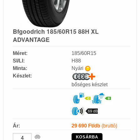
Bfgoodrich 185/60R15 88H XL
ADVANTAGE
Méret:
185/60R15
SI/LI:
H88
Minta:
Nyári
Készlet:
bőséges készlet
69 dB
Ár:
29 690
Ft/db
(bruttó)
db
KOSÁRBA