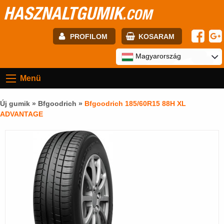
HASZNALTGUMIK
.COM
PROFILOM
KOSARAM
E-mail:
Magyarország
Menü
Jelszó:
Új gumik »
Bfgoodrich
»
Bfgoodrich 185/60R15 88H XL
ADVANTAGE
Regisztráció
BELÉPÉS