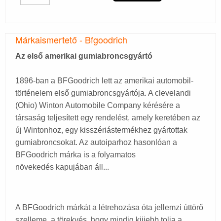
Márkaismertető - Bfgoodrich
Az első amerikai gumiabroncsgyártó
1896-ban a BFGoodrich lett az amerikai automobil-
történelem első gumiabroncsgyártója. A clevelandi
(Ohio) Winton Automobile Company kérésére a
társaság teljesített egy rendelést, amely keretében az
új Wintonhoz, egy kisszériástermékhez gyártottak
gumiabroncsokat. Az autoiparhoz hasonlóan a
BFGoodrich márka is a folyamatos
növekedés kapujában áll...
A BFGoodrich márkát a létrehozása óta jellemzi úttörő
szelleme, a törekvés, hogy mindig kijjebb tolja a