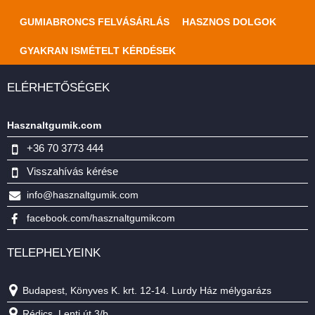
GUMIABRONCS FELVÁSÁRLÁS
HASZNOS DOLGOK
GYAKRAN ISMÉTELT KÉRDÉSEK
ELÉRHETŐSÉGEK
Hasznaltgumik.com
+36 70 3773 444
Visszahívás kérése
info@hasznaltgumik.com
facebook.com/hasznaltgumikcom
TELEPHELYEINK
Budapest, Könyves K. krt. 12-14. Lurdy Ház mélygarázs
Rédics, Lenti út 3/b