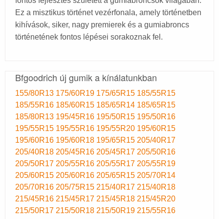
fontos fejlesztés született a gumiabroncsok világában.
Ez a misztikus történet vezérfonala, amely történetben
kihívások, siker, nagy premierek és a gumiabroncs
történetének fontos lépései sorakoznak fel.
Bfgoodrich új gumik a kínálatunkban
155/80R13
175/60R19
175/65R15
185/55R15
185/55R16
185/60R15
185/65R14
185/65R15
185/80R13
195/45R16
195/50R15
195/50R16
195/55R15
195/55R16
195/55R20
195/60R15
195/60R16
195/60R18
195/65R15
205/40R17
205/40R18
205/45R16
205/45R17
205/50R16
205/50R17
205/55R16
205/55R17
205/55R19
205/60R15
205/60R16
205/65R15
205/70R14
205/70R16
205/75R15
215/40R17
215/40R18
215/45R16
215/45R17
215/45R18
215/45R20
215/50R17
215/50R18
215/50R19
215/55R16