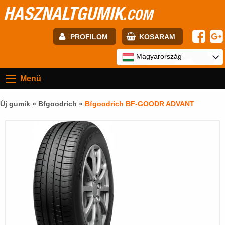
HASZNALTGUMIK
.COM
PROFILOM
KOSARAM
E-mail:
Magyarország
Menü
Jelszó:
Új gumik »
Bfgoodrich
»
Bfgoodrich BF-GOODR ADVANT
Regisztráció
BELÉPÉS