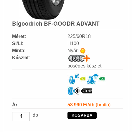
Bfgoodrich BF-GOODR ADVANT
Méret:
225/60R18
SI/LI:
H100
Minta:
Nyári
Készlet:
bőséges készlet
70 dB
Ár:
58 990
Ft/db
(bruttó)
db
KOSÁRBA