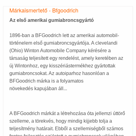
Márkaismertető - Bfgoodrich
Az első amerikai gumiabroncsgyártó
1896-ban a BFGoodrich lett az amerikai automobil-
történelem első gumiabroncsgyártója. A clevelandi
(Ohio) Winton Automobile Company kérésére a
társaság teljesített egy rendelést, amely keretében az
új Wintonhoz, egy kisszériástermékhez gyártottak
gumiabroncsokat. Az autoiparhoz hasonlóan a
BFGoodrich márka is a folyamatos
növekedés kapujában áll...
A BFGoodrich márkát a létrehozása óta jellemzi úttörő
szelleme, a törekvés, hogy mindig kijjebb tolja a
teljesítmény határait. Ebből a szellemiségből számos