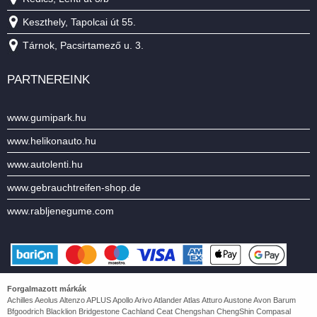
Keszthely, Tapolcai út 55.
Tárnok, Pacsirtamező u. 3.
PARTNEREINK
www.gumipark.hu
www.helikonauto.hu
www.autolenti.hu
www.gebrauchtreifen-shop.de
www.rabljenegume.com
Forgalmazott márkák
Achilles Aeolus Altenzo APLUS Apollo Arivo Atlander Atlas Atturo Austone Avon Barum
Bfgoodrich Blacklion Bridgestone Cachland Ceat Chengshan ChengShin Compasal