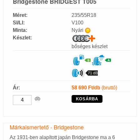
Bridgestone BRIDGEST T005
Méret:
235/55R18
SI/LI:
V100
Minta:
Nyári
Készlet:
bőséges készlet
71 dB
Ár:
58 690
Ft/db
(bruttó)
db
KOSÁRBA
Márkaismertető - Bridgestone
Az 1931-ben alapított japán Bridgestone ma a 6