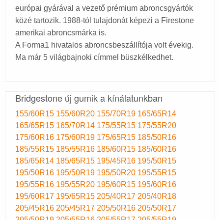
európai gyárával a vezető prémium abroncsgyártók
közé tartozik. 1988-tól tulajdonát képezi a Firestone
amerikai abroncsmárka is.
A Forma1 hivatalos abroncsbeszállítója volt évekig.
Ma már 5 világbajnoki címmel büszkélkedhet.
Bridgestone új gumik a kínálatunkban
155/60R15
155/60R20
155/70R19
165/65R14
165/65R15
165/70R14
175/55R15
175/55R20
175/60R16
175/60R19
175/65R15
185/50R16
185/55R15
185/55R16
185/60R15
185/60R16
185/65R14
185/65R15
195/45R16
195/50R15
195/50R16
195/50R19
195/50R20
195/55R15
195/55R16
195/55R20
195/60R15
195/60R16
195/60R17
195/65R15
205/40R17
205/40R18
205/45R16
205/45R17
205/50R16
205/50R17
205/50R19
205/55R16
205/55R17
205/55R19