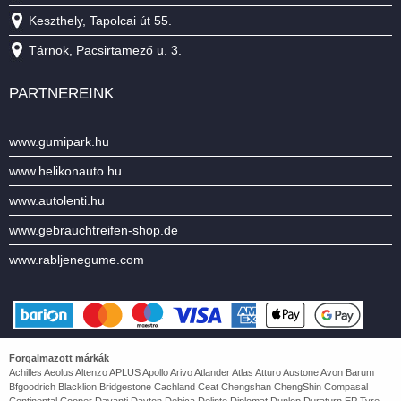
Keszthely, Tapolcai út 55.
Tárnok, Pacsirtamező u. 3.
PARTNEREINK
www.gumipark.hu
www.helikonauto.hu
www.autolenti.hu
www.gebrauchtreifen-shop.de
www.rabljenegume.com
Forgalmazott márkák
Achilles Aeolus Altenzo APLUS Apollo Arivo Atlander Atlas Atturo Austone Avon Barum
Bfgoodrich Blacklion Bridgestone Cachland Ceat Chengshan ChengShin Compasal