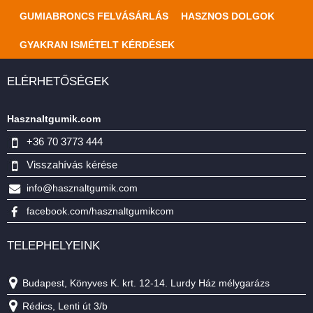
GUMIABRONCS FELVÁSÁRLÁS
HASZNOS DOLGOK
GYAKRAN ISMÉTELT KÉRDÉSEK
ELÉRHETŐSÉGEK
Hasznaltgumik.com
+36 70 3773 444
Visszahívás kérése
info@hasznaltgumik.com
facebook.com/hasznaltgumikcom
TELEPHELYEINK
Budapest, Könyves K. krt. 12-14. Lurdy Ház mélygarázs
Rédics, Lenti út 3/b