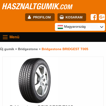
HASZNALTGUMIK
.COM
PROFILOM
KOSARAM
E-mail:
Magyarország
Menü
Jelszó:
Új gumik »
Bridgestone
»
Bridgestone BRIDGEST T005
Regisztráció
BELÉPÉS