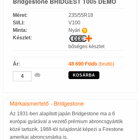
Bridgestone BRIDGEST T005 DEMO
Méret:
235/55R18
SI/LI:
V100
Minta:
Nyári
Készlet:
bőséges készlet
Ár:
48 690
Ft/db
(bruttó)
db
KOSÁRBA
Márkaismertető - Bridgestone
Az 1931-ben alapított japán Bridgestone ma a 6
európai gyárával a vezető prémium abroncsgyártók
közé tartozik. 1988-tól tulajdonát képezi a Firestone
amerikai abroncsmárka is.