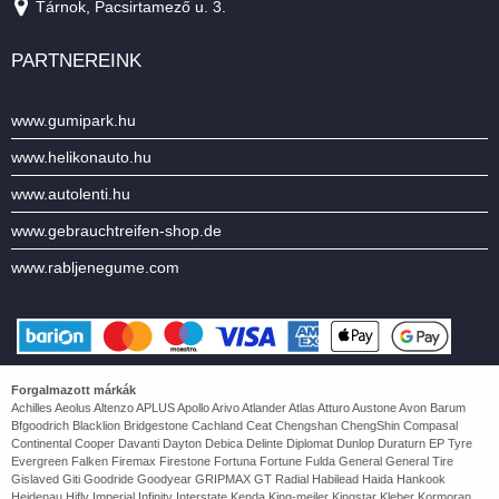
Tárnok, Pacsirtamező u. 3.
PARTNEREINK
www.gumipark.hu
www.helikonauto.hu
www.autolenti.hu
www.gebrauchtreifen-shop.de
www.rabljenegume.com
Forgalmazott márkák
Achilles Aeolus Altenzo APLUS Apollo Arivo Atlander Atlas Atturo Austone Avon Barum
Bfgoodrich Blacklion Bridgestone Cachland Ceat Chengshan ChengShin Compasal
Continental Cooper Davanti Dayton Debica Delinte Diplomat Dunlop Duraturn EP Tyre
Evergreen Falken Firemax Firestone Fortuna Fortune Fulda General General Tire
Gislaved Giti Goodride Goodyear GRIPMAX GT Radial Habilead Haida Hankook
Heidenau Hifly Imperial Infinity Interstate Kenda King-meiler Kingstar Kleber Kormoran