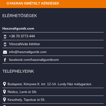
GYAKRAN ISMÉTELT KÉRDÉSEK
ELÉRHETŐSÉGEK
Hasznaltgumik.com
+36 70 3773 444
Visszahívás kérése
info@hasznaltgumik.com
facebook.com/hasznaltgumikcom
TELEPHELYEINK
Budapest, Könyves K. krt. 12-14. Lurdy Ház mélygarázs
Rédics, Lenti út 3/b
Keszthely, Tapolcai út 55.