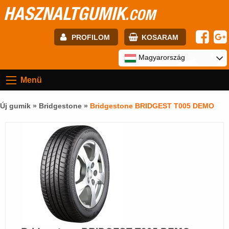
HASZNALTGUMIK
.COM
PROFILOM
KOSARAM
E-mail:
Magyarország
Menü
Jelszó:
Új gumik »
Bridgestone
»
Bridgestone BRIDGEST T005 DEMO
Regisztráció
BELÉPÉS