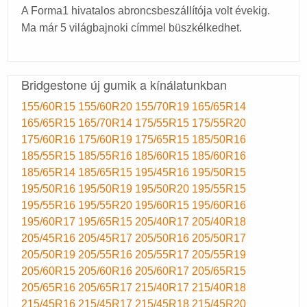
A Forma1 hivatalos abroncsbeszállítója volt évekig.
Ma már 5 világbajnoki címmel büszkélkedhet.
Bridgestone új gumik a kínálatunkban
155/60R15
155/60R20
155/70R19
165/65R14
165/65R15
165/70R14
175/55R15
175/55R20
175/60R16
175/60R19
175/65R15
185/50R16
185/55R15
185/55R16
185/60R15
185/60R16
185/65R14
185/65R15
195/45R16
195/50R15
195/50R16
195/50R19
195/50R20
195/55R15
195/55R16
195/55R20
195/60R15
195/60R16
195/60R17
195/65R15
205/40R17
205/40R18
205/45R16
205/45R17
205/50R16
205/50R17
205/50R19
205/55R16
205/55R17
205/55R19
205/60R15
205/60R16
205/60R17
205/65R15
205/65R16
205/65R17
215/40R17
215/40R18
215/45R16
215/45R17
215/45R18
215/45R20