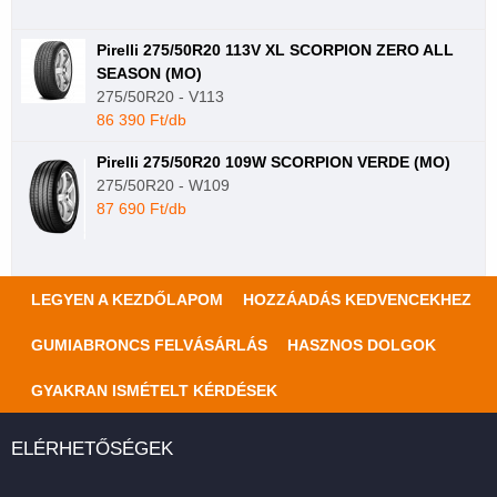
Pirelli 275/50R20 113V XL SCORPION ZERO ALL
SEASON (MO)
275/50R20 - V113
86 390 Ft/db
Pirelli 275/50R20 109W SCORPION VERDE (MO)
275/50R20 - W109
87 690 Ft/db
LEGYEN A KEZDŐLAPOM
HOZZÁADÁS KEDVENCEKHEZ
GUMIABRONCS FELVÁSÁRLÁS
HASZNOS DOLGOK
GYAKRAN ISMÉTELT KÉRDÉSEK
ELÉRHETŐSÉGEK