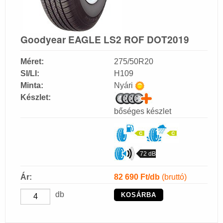
Goodyear EAGLE LS2 ROF DOT2019
Méret:
275/50R20
SI/LI:
H109
Minta:
Nyári
Készlet:
bőséges készlet
72 dB
Ár:
82 690
Ft/db
(bruttó)
db
KOSÁRBA