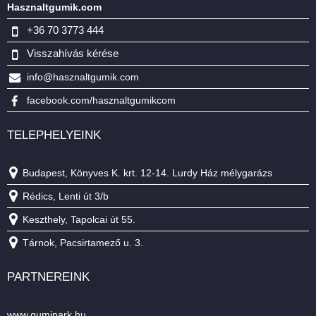
Hasznaltgumik.com
+36 70 3773 444
Visszahívás kérése
info@hasznaltgumik.com
facebook.com/hasznaltgumikcom
TELEPHELYEINK
Budapest, Könyves K. krt. 12-14. Lurdy Ház mélygarázs
Rédics, Lenti út 3/b
Keszthely, Tapolcai út 55.
Tárnok, Pacsirtamező u. 3.
PARTNEREINK
www.gumipark.hu