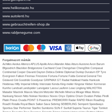
www.helikonauto.hu
www.autolenti.hu
www.gebrauchtreifen-shop.de
www.rabljenegume.com
Forgalmazott márkák
Achilles Aeolus Altenzo APLUS Apollo Arivo Atlander Atlas Atturo Austone Avon Barum
Bfgoodrich Blacklion Bridgestone Cachland Ceat Chengshan ChengShin Compasal
Continental Cooper Davanti Dayton Debica Delinte Diplomat Dunlop Duraturn EP Tyre
Evergreen Falken Firemax Firestone Fortuna Fortune Fulda General General Tire
Gislaved Giti Goodride Goodyear GRIPMAX GT Radial Habilead Haida Hankook
Heidenau Hifly Imperial Infinity Interstate Kenda King-meiler Kingstar Kleber Kormoran
Kumho Landsail Landspider Lanvigator Lassa Laufenn Leao Linglong MALHOTRA
Matador Maxtrek Maxxis Mazzini Metzeler Michelin Minerva Mirage Mitas Momo
Nankang Nexen Nitto Nokian Nordexx Novex Onyx Optimo Orium Ovation Petlas Pirelli
Platin Pneus Ovada POINT S Powertrac PREMIORRI Radar RAPID Riken Roadhog
RoadX Rotalla Royal Black Sailun Sava Sebring SEIBERLING Semperit Speedways
Sportiva Star Performer Starfire Sumitomo SUN-F Sunfull Superia Taurus Tigar Tomket