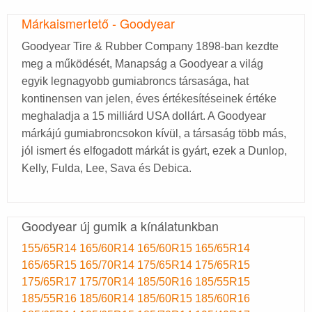
Márkaismertető - Goodyear
Goodyear Tire & Rubber Company 1898-ban kezdte
meg a működését, Manapság a Goodyear a világ
egyik legnagyobb gumiabroncs társasága, hat
kontinensen van jelen, éves értékesítéseinek értéke
meghaladja a 15 milliárd USA dollárt. A Goodyear
márkájú gumiabroncsokon kívül, a társaság több más,
jól ismert és elfogadott márkát is gyárt, ezek a Dunlop,
Kelly, Fulda, Lee, Sava és Debica.
Goodyear új gumik a kínálatunkban
155/65R14
165/60R14
165/60R15
165/65R14
165/65R15
165/70R14
175/65R14
175/65R15
175/65R17
175/70R14
185/50R16
185/55R15
185/55R16
185/60R14
185/60R15
185/60R16