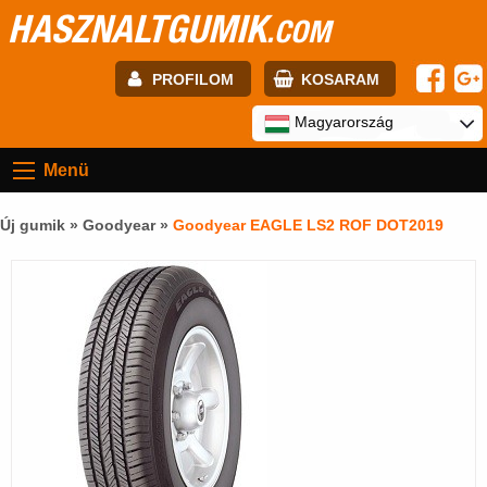
HASZNALTGUMIK
.COM
PROFILOM
KOSARAM
E-mail:
Magyarország
Menü
Jelszó:
Új gumik »
Goodyear
»
Goodyear EAGLE LS2 ROF DOT2019
Regisztráció
BELÉPÉS