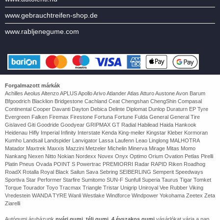
www.gebrauchtreifen-shop.de
www.rabljenegume.com
Forgalmazott márkák
Achilles Aeolus Altenzo APLUS Apollo Arivo Atlander Atlas Atturo Austone Avon Barum
Bfgoodrich Blacklion Bridgestone Cachland Ceat Chengshan ChengShin Compasal
Continental Cooper Davanti Dayton Debica Delinte Diplomat Dunlop Duraturn EP Tyre
Evergreen Falken Firemax Firestone Fortuna Fortune Fulda General General Tire
Gislaved Giti Goodride Goodyear GRIPMAX GT Radial Habilead Haida Hankook
Heidenau Hifly Imperial Infinity Interstate Kenda King-meiler Kingstar Kleber Kormoran
Kumho Landsail Landspider Lanvigator Lassa Laufenn Leao Linglong MALHOTRA
Matador Maxtrek Maxxis Mazzini Metzeler Michelin Minerva Mirage Mitas Momo
Nankang Nexen Nitto Nokian Nordexx Novex Onyx Optimo Orium Ovation Petlas Pirelli
Platin Pneus Ovada POINT S Powertrac PREMIORRI Radar RAPID Riken Roadhog
RoadX Rotalla Royal Black Sailun Sava Sebring SEIBERLING Semperit Speedways
Sportiva Star Performer Starfire Sumitomo SUN-F Sunfull Superia Taurus Tigar Tomket
Torque Tourador Toyo Tracmax Triangle Tristar Unigrip Uniroyal Vee Rubber Viking
Vredestein WANDA TYRE Wanli Westlake Windforce Windpower Yokohama Zeetex Zeta
Ziarelli
Autógumi áruházunk
nyári gumi
,
téli gumi
,
4 évszakos gumi
vásárlókat várja a nap