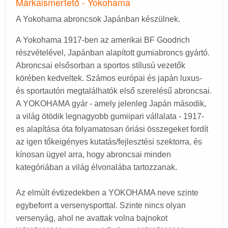
Márkaismertető - Yokohama
A Yokohama abroncsok Japánban készülnek.
A Yokohama 1917-ben az amerikai BF Goodrich
részvételével, Japánban alapított gumiabroncs gyártó.
Abroncsai elsősorban a sportos stílusú vezetők
körében kedveltek. Számos európai és japán luxus-
és sportautón megtalálhatók első szerelésű abroncsai.
A YOKOHAMA gyár - amely jelenleg Japán második,
a világ ötödik legnagyobb gumiipari vállalata - 1917-
es alapítása óta folyamatosan óriási összegeket fordít
az igen tőkeigényes kutatás/fejlesztési szektorra, és
kínosan ügyel arra, hogy abroncsai minden
kategóriában a világ élvonalába tartozzanak.
Az elmúlt évtizedekben a YOKOHAMA neve szinte
egybeforrt a versenysporttal. Szinte nincs olyan
versenyág, ahol ne avattak volna bajnokot