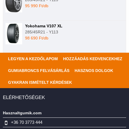
95 990 Ft/db
Yokohama V107 XL
285/45R21 - Y113
98 690 Ft/db
LEGYEN A KEZDŐLAPOM
HOZZÁADÁS KEDVENCEKHEZ
GUMIABRONCS FELVÁSÁRLÁS
HASZNOS DOLGOK
GYAKRAN ISMÉTELT KÉRDÉSEK
ELÉRHETŐSÉGEK
Hasznaltgumik.com
+36 70 3773 444