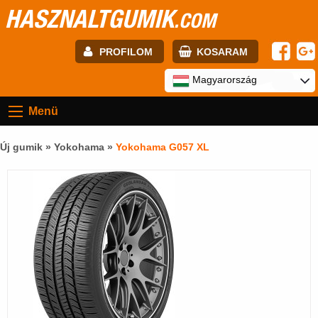
HASZNALTGUMIK
.COM
PROFILOM
KOSARAM
E-mail:
Magyarország
Menü
Jelszó:
Új gumik »
Yokohama
»
Yokohama G057 XL
Regisztráció
BELÉPÉS