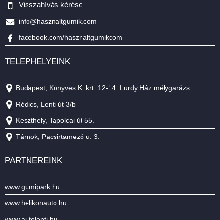
Visszahívás kérése
info@hasznaltgumik.com
facebook.com/hasznaltgumikcom
TELEPHELYEINK
Budapest, Könyves K. krt. 12-14. Lurdy Ház mélygarázs
Rédics, Lenti út 3/b
Keszthely, Tapolcai út 55.
Tárnok, Pacsirtamező u. 3.
PARTNEREINK
www.gumipark.hu
www.helikonauto.hu
www.autolenti.hu