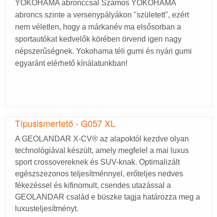
YOKOHAMA abronccsal Számos YOKOHAMA
abroncs szinte a versenypályákon "született", ezért
nem véletlen, hogy a márkanév ma elsősorban a
sportautókat kedvelők körében örvend igen nagy
népszerűségnek. Yokohama téli gumi és nyári gumi
egyaránt elérhető kínálatunkban!
Típusismertető - G057 XL
A GEOLANDAR X-CV® az alapoktól kezdve olyan
technológiával készült, amely megfelel a mai luxus
sport crossovereknek és SUV-knak. Optimalizált
egészszezonos teljesítménnyel, erőteljes nedves
fékezéssel és kifinomult, csendes utazással a
GEOLANDAR család e büszke tagja határozza meg a
luxusteljesítményt.