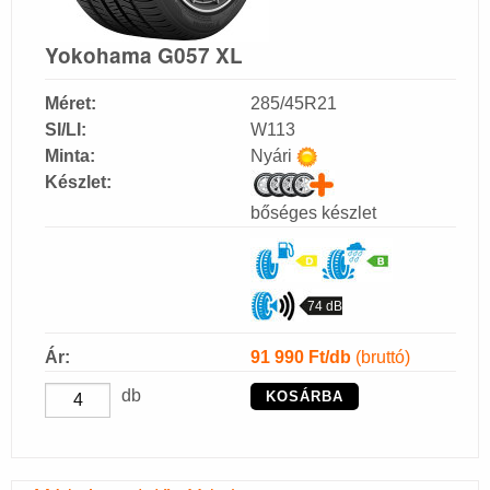
Yokohama G057 XL
Méret:
285/45R21
SI/LI:
W113
Minta:
Nyári
Készlet:
bőséges készlet
74 dB
Ár:
91 990
Ft/db
(bruttó)
db
KOSÁRBA