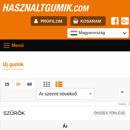
HASZNALTGUMIK
.COM
PROFILOM
KOSARAM
E-mail:
Magyarország
Menü
Jelszó:
Új gumik
Regisztráció
BELÉPÉS
15
30
60
>
Találat: 0
SZŰRŐK
ÖSSZES TÖRLÉSE
Ár