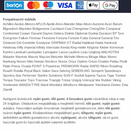
Forgalmazott márkák
Achilles Aeolus Altenzo APLUS Apollo Arivo Atlander Atlas Atturo Austone Avon Barum
Bfgoodrich Blacklion Bridgestone Cachland Ceat Chengshan ChengShin Compasal
Continental Cooper Davanti Dayton Debica Delinte Diplomat Dunlop Duraturn EP Tyre
Evergreen Falken Firemax Firestone Fortuna Fortune Fulda General General Tire
Gislaved Giti Goodride Goodyear GRIPMAX GT Radial Habilead Haida Hankook
Heidenau Hifly Imperial Infinity Interstate Kenda King-meiler Kingstar Kleber Kormoran
Kumho Landsail Landspider Lanvigator Lassa Laufenn Leao Linglong MALHOTRA
Matador Maxtrek Maxxis Mazzini Metzeler Michelin Minerva Mirage Mitas Momo
Nankang Nexen Nitto Nokian Nordexx Novex Onyx Optimo Orium Ovation Petlas Pirelli
Platin Pneus Ovada POINT S Powertrac PREMIORRI Radar RAPID Riken Roadhog
RoadX Rotalla Royal Black Sailun Sava Sebring SEIBERLING Semperit Speedways
Sportiva Star Performer Starfire Sumitomo SUN-F Sunfull Superia Taurus Tigar Tomket
Torque Tourador Toyo Tracmax Triangle Tristar Unigrip Uniroyal Vee Rubber Viking
Vredestein WANDA TYRE Wanli Westlake Windforce Windpower Yokohama Zeetex Zeta
Ziarelli
Autógumi áruházunk
nyári gumi
,
téli gumi
,
4 évszakos gumi
vásárlókat várja a nap
24 órájában. Oldalunkon megtalálhatja a megfelelő mérető,
téli gumi
t,
nyári gumi
t
autójára. Használjon autóján évszaknak megfelelő gumiabroncsot, télen
téli gumi
t,
nyáron
nyári gumi
t. Kínálatunkban megtalálható gumi,
téligumi
,
nyári gumi
,
alufelnifelni acélfelni gumiabroncs akciós
nyárigumi
, akciós
téligumi
, olcsó gumi,
használt gumi és használt alufelni valamint acélfelni.