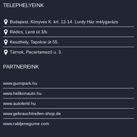
TELEPHELYEINK
Budapest, Könyves K. krt. 12-14. Lurdy Ház mélygarázs
Rédics, Lenti út 3/b
Keszthely, Tapolcai út 55.
Tárnok, Pacsirtamező u. 3.
PARTNEREINK
www.gumipark.hu
www.helikonauto.hu
www.autolenti.hu
www.gebrauchtreifen-shop.de
www.rabljenegume.com