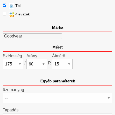
Téli
4 évszak
Márka
Goodyear
Méret
Szélesség
Arány
Átmérő
/
R
Egyéb paraméterek
üzemanyag
Tapadás