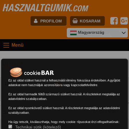
HASZNALTGUMIK
.COM
PROFILOM
KOSARAM
E-mail:
Magyarország
Menü
Jelszó:
Új gumik
Regisztráció
BELÉPÉS
Ez az oldal sütiket használ a felhasználói élmény fokozása érdekében. A gyűjtött
15
30
60
adatokat nem használjuk azonosításra vagy kapcsolatfelvételre.
1
Ez az oldal harmadik féltől származó sütiket használ. A részleteket megtalálja az
adatvédelmi szabályzatban.
Találat: 2
Ez az oldal nyomkövető sütiket használ. A részleteket megtalálja az adatvédelmi
SZŰRŐK
ÖSSZES TÖRLÉSE
szabályzatban.
Ha úgy tetszik, kiválaszthatja, hogy mely cookie -típusokat érzi elfogadhatónak:
Ár
Technikai sütik (kötelező)