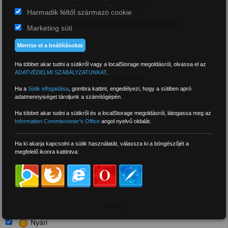
16 020 Ft - 298 690 Ft
Harmadik féltől származó cookie
Marketing süti
Mentse el a beállításokat
Ha többet akar tudni a sütikről vagy a localStorage megoldásról, olvassa el az
ADATVÉDELMI SZABÁLYZATUNKAT
.
Gépjármű típusa
Ha a
Sütik elfogadása
,
gombra kattint, engedélyezi, hogy a sütiben apró
Személyautó és 4x4
adatmennyiséget tároljunk a számítógépén.
Motor
Ha többet akar tudni a sütikről és a localStorage megoldásról, látogassa meg az
Information Commissioner's Office
angol nyelvű oldalát.
Kistehergépkocsi
Ha ki akarja kapcsolni a sütik használatát, válassza ki a böngészőjét a
Tehergépkocsi
megfelelő ikonra kattintva:
Mezőgazdasági és munkagép
Targonca
Idény
Nyári