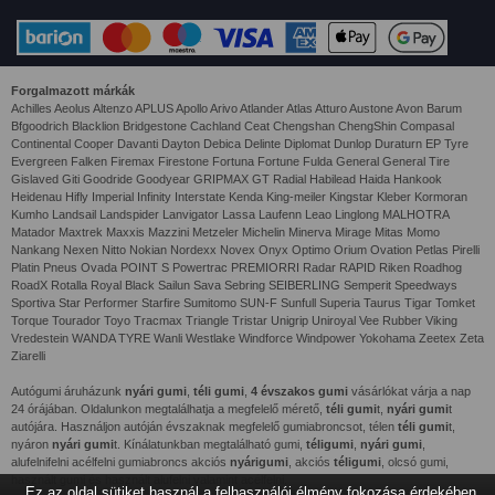
Forgalmazott márkák
Achilles Aeolus Altenzo APLUS Apollo Arivo Atlander Atlas Atturo Austone Avon Barum
Bfgoodrich Blacklion Bridgestone Cachland Ceat Chengshan ChengShin Compasal
Continental Cooper Davanti Dayton Debica Delinte Diplomat Dunlop Duraturn EP Tyre
Evergreen Falken Firemax Firestone Fortuna Fortune Fulda General General Tire
Gislaved Giti Goodride Goodyear GRIPMAX GT Radial Habilead Haida Hankook
Heidenau Hifly Imperial Infinity Interstate Kenda King-meiler Kingstar Kleber Kormoran
Kumho Landsail Landspider Lanvigator Lassa Laufenn Leao Linglong MALHOTRA
Matador Maxtrek Maxxis Mazzini Metzeler Michelin Minerva Mirage Mitas Momo
Nankang Nexen Nitto Nokian Nordexx Novex Onyx Optimo Orium Ovation Petlas Pirelli
Platin Pneus Ovada POINT S Powertrac PREMIORRI Radar RAPID Riken Roadhog
RoadX Rotalla Royal Black Sailun Sava Sebring SEIBERLING Semperit Speedways
Sportiva Star Performer Starfire Sumitomo SUN-F Sunfull Superia Taurus Tigar Tomket
Torque Tourador Toyo Tracmax Triangle Tristar Unigrip Uniroyal Vee Rubber Viking
Vredestein WANDA TYRE Wanli Westlake Windforce Windpower Yokohama Zeetex Zeta
Ziarelli
Autógumi áruházunk
nyári gumi
,
téli gumi
,
4 évszakos gumi
vásárlókat várja a nap
24 órájában. Oldalunkon megtalálhatja a megfelelő mérető,
téli gumi
t,
nyári gumi
t
autójára. Használjon autóján évszaknak megfelelő gumiabroncsot, télen
téli gumi
t,
nyáron
nyári gumi
t. Kínálatunkban megtalálható gumi,
téligumi
,
nyári gumi
,
alufelnifelni acélfelni gumiabroncs akciós
nyárigumi
, akciós
téligumi
, olcsó gumi,
használt gumi és használt alufelni valamint acélfelni.
Ez az oldal sütiket használ a felhasználói élmény fokozása érdekében.