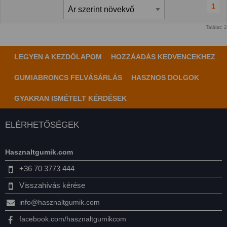
1
Találat: 2
LEGYEN A KEZDŐLAPOM
HOZZÁADÁS KEDVENCEKHEZ
GUMIABRONCS FELVÁSÁRLÁS
HASZNOS DOLGOK
GYAKRAN ISMÉTELT KÉRDÉSEK
ELÉRHETŐSÉGEK
Hasznaltgumik.com
+36 70 3773 444
Visszahívás kérése
info@hasznaltgumik.com
facebook.com/hasznaltgumikcom