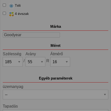
Téli
4 évszak
Márka
Goodyear
Méret
Szélesség
Arány
Átmérő
/
R
Egyéb paraméterek
üzemanyag
Tapadás