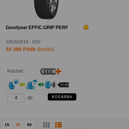
Goodyear EFFIC.GRIP PERF
185/55R16 - 83V
53 390 Ft/db
(bruttó)
Készlet:
70 dB
KOSÁRBA
db
15
30
60