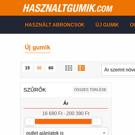
HASZNALTGUMIK
.COM
HASZNÁLT ABRONCSOK
ÚJ GUMIK
O
Új gumik
15
30
60
SZŰRŐK
ÖSSZES TÖRLÉSE
Ár
16 690 Ft - 200 390 Ft