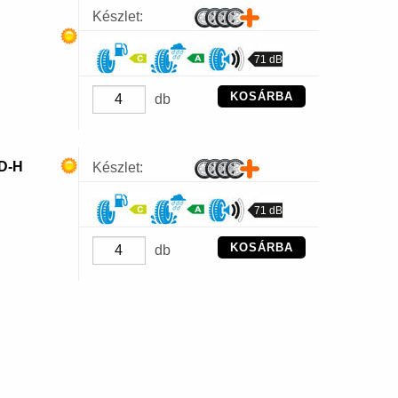
Készlet:
71 dB
KOSÁRBA
db
D-H
Készlet:
71 dB
KOSÁRBA
db