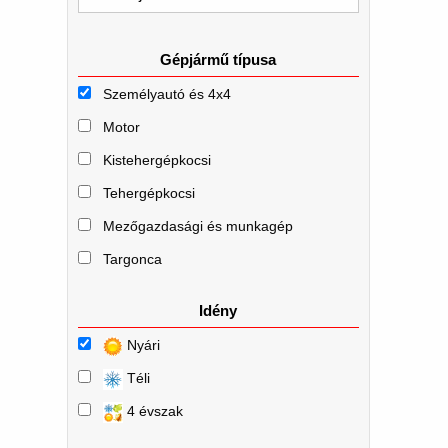
Gépjármű típusa
Személyautó és 4x4
Motor
Kistehergépkocsi
Tehergépkocsi
Mezőgazdasági és munkagép
Targonca
Idény
Nyári
Téli
4 évszak