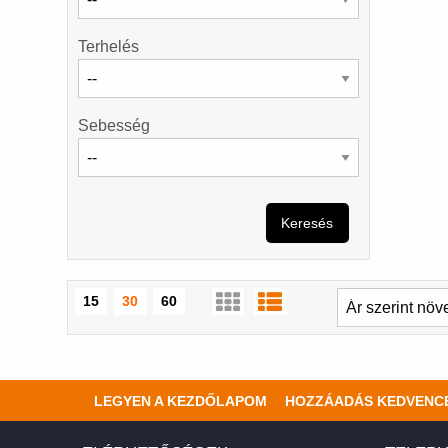
Terhelés
Sebesség
Keresés
15
30
60
LEGYEN A KEZDŐLAPOM
HOZZÁADÁS KEDVENC