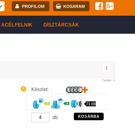
PROFILOM
KOSARAM
E-mail:
 ACÉLFELNIK
DÍSZTÁRCSÁK
Jelszó:
Regisztráció
BELÉPÉS
1
Találat: 3
Készlet:
71 dB
KOSÁRBA
db