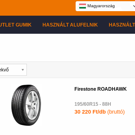
Magyarország
UTLET GUMIK
HASZNÁLT ALUFELNIK
HASZNÁLT
Firestone ROADHAWK
195/60R15 - 88H
30 220 Ft/db
(bruttó)