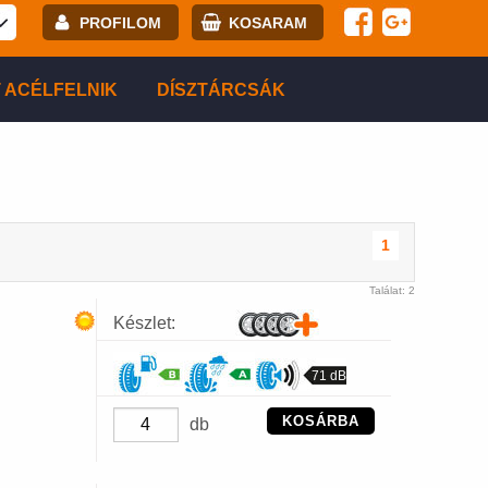
PROFILOM
KOSARAM
E-mail:
 ACÉLFELNIK
DÍSZTÁRCSÁK
Jelszó:
Regisztráció
BELÉPÉS
1
Találat: 2
Készlet:
71 dB
KOSÁRBA
db