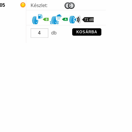
05
Készlet:
71 dB
KOSÁRBA
db