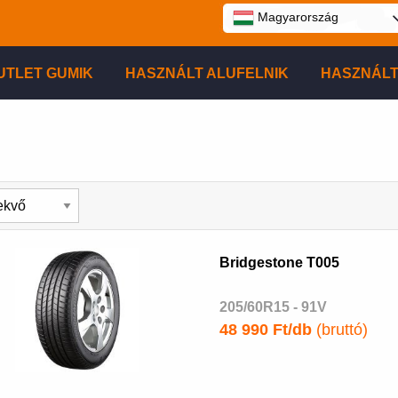
Magyarország
UTLET GUMIK
HASZNÁLT ALUFELNIK
HASZNÁLT
Bridgestone T005
205/60R15 - 91V
48 990 Ft/db
(bruttó)