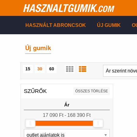
HASZNALTGUMIK
.COM
HASZNÁLT ABRONCSOK
ÚJ GUMIK
O
Új gumik
15
30
60
SZŰRŐK
ÖSSZES TÖRLÉSE
Ár
17 090 Ft - 168 390 Ft