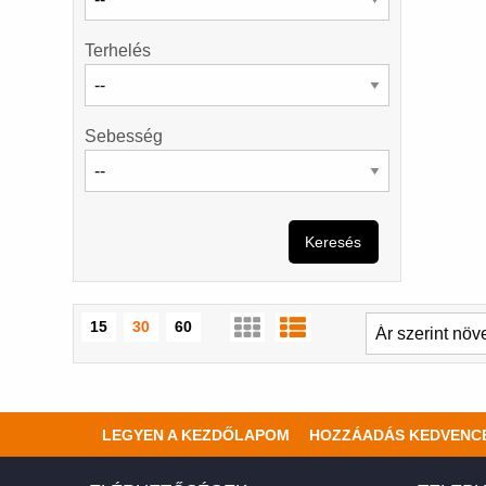
Terhelés
Sebesség
Keresés
15
30
60
LEGYEN A KEZDŐLAPOM
HOZZÁADÁS KEDVENC