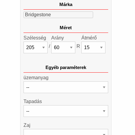
Márka
Bridgestone
Méret
Szélesség
Arány
Átmérő
/
R
Egyéb paraméterek
üzemanyag
Tapadás
Zaj