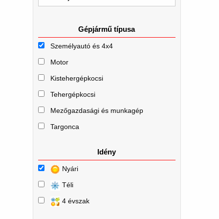
Gépjármű típusa
Személyautó és 4x4
Motor
Kistehergépkocsi
Tehergépkocsi
Mezőgazdasági és munkagép
Targonca
Idény
Nyári
Téli
4 évszak