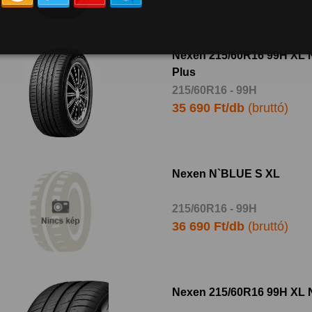
Nexen 215/60R16 99H XL 
Plus
215/60R16 - 99H
35 690 Ft/db
(bruttó)
Nexen N`BLUE S XL
215/60R16 - 99H
36 690 Ft/db
(bruttó)
Nexen 215/60R16 99H XL N