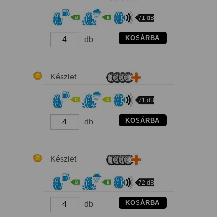
71 dB
KOSÁRBA
db
Készlet:
71 dB
KOSÁRBA
db
Készlet:
72 dB
KOSÁRBA
db