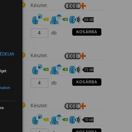
Készlet:
69 dB
KOSÁRBA
db
ÉDELMI
Készlet:
71 dB
éget
KOSÁRBA
db
mation
S90
Készlet:
nra
70 dB