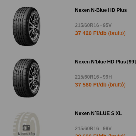
Nexen N-Blue HD Plus
215/60R16 - 95V
37 420 Ft/db
(bruttó)
Nexen N'blue HD Plus [99]
215/60R16 - 99H
37 580 Ft/db
(bruttó)
Nexen N`BLUE S XL
215/60R16 - 99V