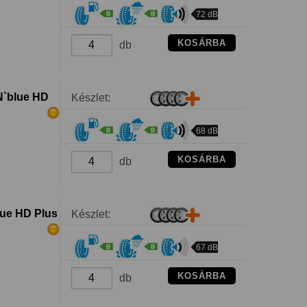
72 dB
KOSÁRBA
db
N`blue HD
Készlet:
68 dB
KOSÁRBA
db
ue HD Plus
Készlet:
67 dB
KOSÁRBA
db