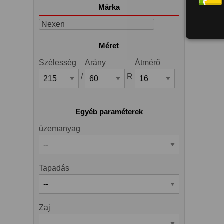
Márka
Nexen
Méret
Szélesség
Arány
Átmérő
/
R
Egyéb paraméterek
üzemanyag
Tapadás
Zaj