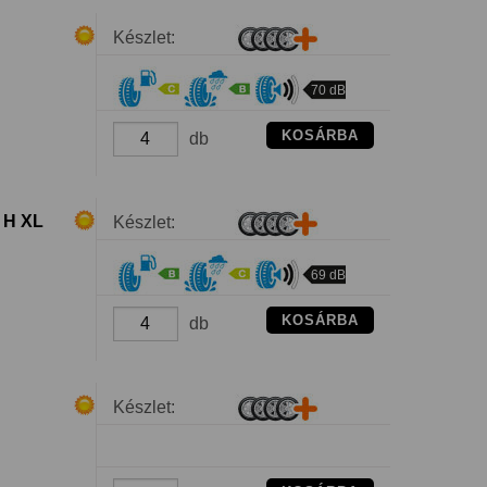
Készlet:
70 dB
KOSÁRBA
db
 H XL
Készlet:
69 dB
KOSÁRBA
db
Készlet: