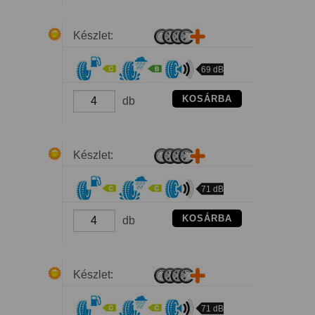
Készlet:
69 dB
KOSÁRBA
db
Készlet:
71 dB
KOSÁRBA
db
Készlet:
71 dB