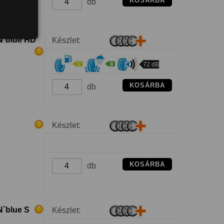
KOSÁRBA
db
N`blue HD
Készlet:
72 dB
KOSÁRBA
db
Készlet:
KOSÁRBA
db
`blue S
Készlet: