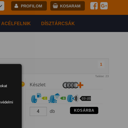
PROFILOM
KOSARAM
E-mail:
 ACÉLFELNIK
DÍSZTÁRCSÁK
Jelszó:
Regisztráció
BELÉPÉS
1
Találat: 23
Készlet:
tokat
69 dB
tvédelmi
KOSÁRBA
db