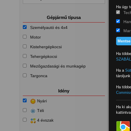
Ha úgy t
Tech
Gépjármű típusa
Har
Személyautó és 4x4
Mark
Motor
Mentse 
Kistehergépkocsi
Ha többe
Tehergépkocsi
SZABÁL
Mezőgazdasági és munkagép
Ha a
Süt
Targonca
tároljun
Ha többe
Idény
Commissi
Nyári
Ha ki ak
Téli
kattintva
4 évszak