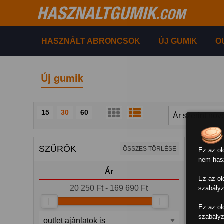
HASZNALTGUMIK
.COM
HASZNÁLT ABRONCSOK
ÚJ GUMIK
O
Új gumik
15
30
60
SZŰRŐK
ÖSSZES TÖRLÉSE
Ez az ol
nem hasz
Ár
Ez az ol
20 250 Ft - 169 690 Ft
szabályz
Ez az ol
szabályz