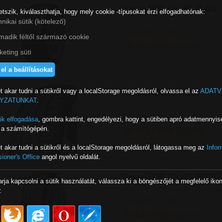
Nexen N'BLUE HD PLUS
etszik, kiválaszthatja, hogy mely cookie -típusokat érzi elfogadhatónak:
nikai sütik (kötelező)
215/60R16 - 99V
madik féltől származó cookie
34 240 Ft/db
(bruttó)
eting süti
el a beállításokat
t akar tudni a sütikről vagy a localStorage megoldásról, olvassa el az
ADATV
Nexen NBLUE S EV
YZATUNKAT
.
215/60R16 - 95H
ik elfogadása
,
gombra kattint, engedélyezi, hogy a sütiben apró adatmennyis
k a számítógépén.
34 370 Ft/db
(bruttó)
t akar tudni a sütikről és a localStorage megoldásról, látogassa meg az
Infor
oner's Office
angol nyelvű oldalát.
Nexen N'BLUE HD PLUS#
arja kapcsolni a sütik használatát, válassza ki a böngészőjét a megfelelő iko
:
215/60R16 - 95V
34 640 Ft/db
(bruttó)