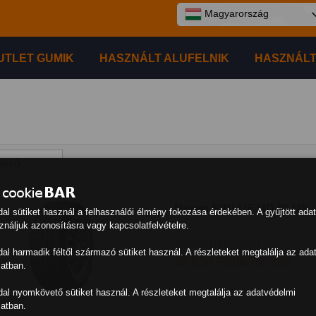
Magyarország
UTLET GUMIK
HASZNÁLT ALUFELNIK
HASZNÁLT
Nexen N'BLUE HD PLUS
dal sütiket használ a felhasználói élmény fokozása érdekében. A gyűjtött ada
náljuk azonosításra vagy kapcsolatfelvételre.
215/60R16 - 99H
dal harmadik féltől származó sütiket használ. A részleteket megtalálja az ada
32 630 Ft/db
(bruttó)
atban.
dal nyomkövető sütiket használ. A részleteket megtalálja az adatvédelmi
atban.