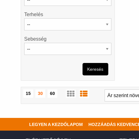
Terhelés
Sebesség
Keresés
15
30
60
LEGYEN A KEZDŐLAPOM
HOZZÁADÁS KEDVENC