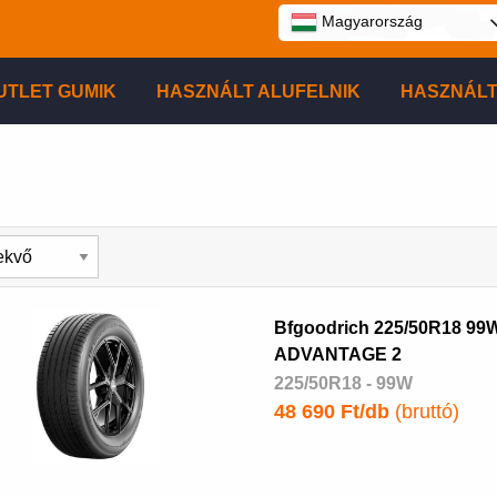
Magyarország
UTLET GUMIK
HASZNÁLT ALUFELNIK
HASZNÁLT
Bfgoodrich 225/50R18 99
ADVANTAGE 2
225/50R18 - 99W
48 690 Ft/db
(bruttó)