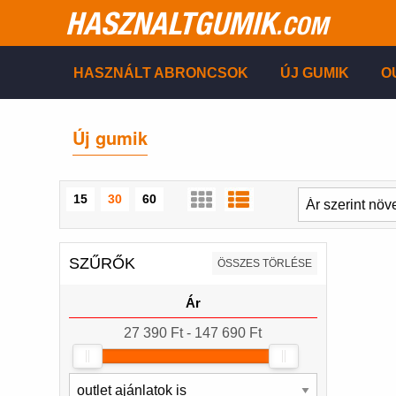
HASZNALTGUMIK
.COM
HASZNÁLT ABRONCSOK
ÚJ GUMIK
O
Új gumik
15
30
60
SZŰRŐK
ÖSSZES TÖRLÉSE
Ár
27 390 Ft - 147 690 Ft