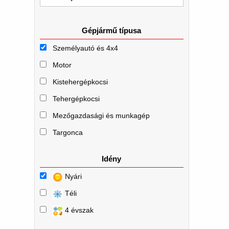
Gépjármű típusa
Személyautó és 4x4
Motor
Kistehergépkocsi
Tehergépkocsi
Mezőgazdasági és munkagép
Targonca
Idény
Nyári
Téli
4 évszak