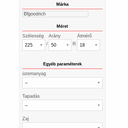
Márka
Bfgoodrich
Méret
Szélesség
Arány
Átmérő
/
R
Egyéb paraméterek
üzemanyag
Tapadás
Zaj