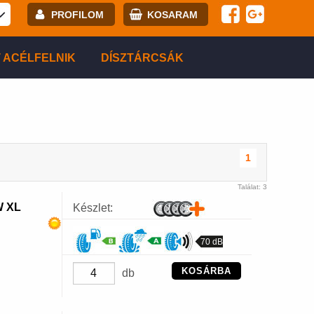
PROFILOM
KOSARAM
E-mail:
 ACÉLFELNIK
DÍSZTÁRCSÁK
Jelszó:
Regisztráció
BELÉPÉS
1
Találat: 3
W XL
Készlet:
70 dB
KOSÁRBA
db