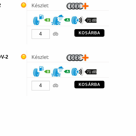
2
Készlet:
71 dB
KOSÁRBA
db
V-2
Készlet:
71 dB
KOSÁRBA
db