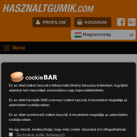
HASZNALTGUMIK
.COM
PROFILOM
KOSARAM
E-mail:
Magyarország
Menü
Jelszó:
Új gumik
Regisztráció
BELÉPÉS
Ez az oldal sütiket használ a felhasználói élmény fokozása érdekében. A gyűjtött
15
30
60
adatokat nem használjuk azonosításra vagy kapcsolatfelvételre.
1
Ez az oldal harmadik féltől származó sütiket használ. A részleteket megtalálja az
adatvédelmi szabályzatban.
Találat: 2
Ez az oldal nyomkövető sütiket használ. A részleteket megtalálja az adatvédelmi
SZŰRŐK
ÖSSZES TÖRLÉSE
szabályzatban.
Ha úgy tetszik, kiválaszthatja, hogy mely cookie -típusokat érzi elfogadhatónak:
Ár
Technikai sütik (kötelező)