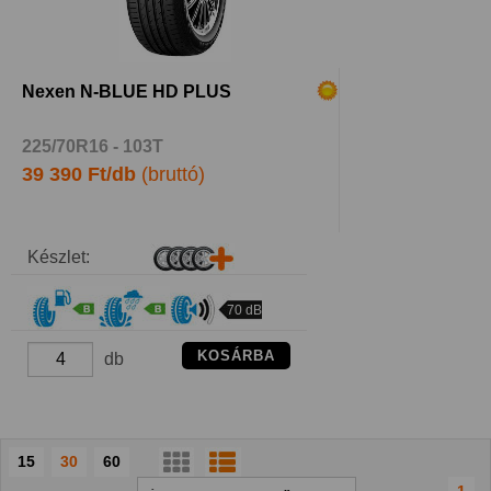
Nexen N-BLUE HD PLUS
225/70R16 - 103T
39 390 Ft/db
(bruttó)
Készlet:
70 dB
KOSÁRBA
db
15
30
60