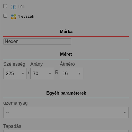
Téli
4 évszak
Márka
Nexen
Méret
Szélesség
Arány
Átmérő
/
R
Egyéb paraméterek
üzemanyag
Tapadás