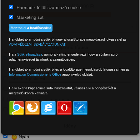
23 410 Ft - 116 390 Ft
Harmadik féltől származó cookie
Marketing süti
Mentse el a beállításokat
Ha többet akar tudni a sütikről vagy a localStorage megoldásról, olvassa el az
ADATVÉDELMI SZABÁLYZATUNKAT
.
Gépjármű típusa
Ha a
Sütik elfogadása
,
gombra kattint, engedélyezi, hogy a sütiben apró
Személyautó és 4x4
adatmennyiséget tároljunk a számítógépén.
Motor
Ha többet akar tudni a sütikről és a localStorage megoldásról, látogassa meg az
Information Commissioner's Office
angol nyelvű oldalát.
Kistehergépkocsi
Ha ki akarja kapcsolni a sütik használatát, válassza ki a böngészőjét a
Tehergépkocsi
megfelelő ikonra kattintva:
Mezőgazdasági és munkagép
Targonca
Idény
Nyári