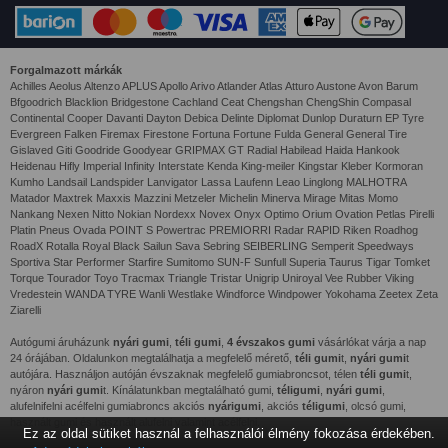
Forgalmazott márkák
Achilles Aeolus Altenzo APLUS Apollo Arivo Atlander Atlas Atturo Austone Avon Barum
Bfgoodrich Blacklion Bridgestone Cachland Ceat Chengshan ChengShin Compasal
Continental Cooper Davanti Dayton Debica Delinte Diplomat Dunlop Duraturn EP Tyre
Evergreen Falken Firemax Firestone Fortuna Fortune Fulda General General Tire
Gislaved Giti Goodride Goodyear GRIPMAX GT Radial Habilead Haida Hankook
Heidenau Hifly Imperial Infinity Interstate Kenda King-meiler Kingstar Kleber Kormoran
Kumho Landsail Landspider Lanvigator Lassa Laufenn Leao Linglong MALHOTRA
Matador Maxtrek Maxxis Mazzini Metzeler Michelin Minerva Mirage Mitas Momo
Nankang Nexen Nitto Nokian Nordexx Novex Onyx Optimo Orium Ovation Petlas Pirelli
Platin Pneus Ovada POINT S Powertrac PREMIORRI Radar RAPID Riken Roadhog
RoadX Rotalla Royal Black Sailun Sava Sebring SEIBERLING Semperit Speedways
Sportiva Star Performer Starfire Sumitomo SUN-F Sunfull Superia Taurus Tigar Tomket
Torque Tourador Toyo Tracmax Triangle Tristar Unigrip Uniroyal Vee Rubber Viking
Vredestein WANDA TYRE Wanli Westlake Windforce Windpower Yokohama Zeetex Zeta
Ziarelli
Autógumi áruházunk
nyári gumi
,
téli gumi
,
4 évszakos gumi
vásárlókat várja a nap
24 órájában. Oldalunkon megtalálhatja a megfelelő mérető,
téli gumi
t,
nyári gumi
t
autójára. Használjon autóján évszaknak megfelelő gumiabroncsot, télen
téli gumi
t,
nyáron
nyári gumi
t. Kínálatunkban megtalálható gumi,
téligumi
,
nyári gumi
,
alufelnifelni acélfelni gumiabroncs akciós
nyárigumi
, akciós
téligumi
, olcsó gumi,
használt gumi és használt alufelni valamint acélfelni.
Ez az oldal sütiket használ a felhasználói élmény fokozása érdekében.