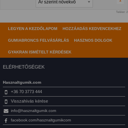
1
Találat: 2
LEGYEN A KEZDŐLAPOM
HOZZÁADÁS KEDVENCEKHEZ
GUMIABRONCS FELVÁSÁRLÁS
HASZNOS DOLGOK
GYAKRAN ISMÉTELT KÉRDÉSEK
ELÉRHETŐSÉGEK
Hasznaltgumik.com
+36 70 3773 444
Visszahívás kérése
info@hasznaltgumik.com
facebook.com/hasznaltgumikcom