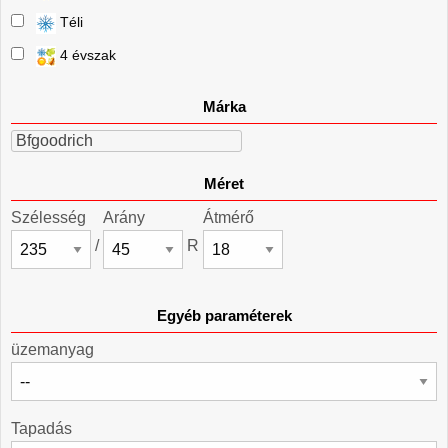
Téli
4 évszak
Márka
Bfgoodrich
Méret
Szélesség
Arány
Átmérő
/
R
Egyéb paraméterek
üzemanyag
Tapadás