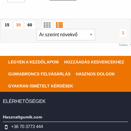
15
30
60
1
Találat: 7
LEGYEN A KEZDŐLAPOM
HOZZÁADÁS KEDVENCEKHEZ
GUMIABRONCS FELVÁSÁRLÁS
HASZNOS DOLGOK
GYAKRAN ISMÉTELT KÉRDÉSEK
ELÉRHETŐSÉGEK
Hasznaltgumik.com
+36 70 3773 444