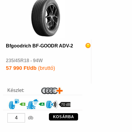
Bfgoodrich BF-GOODR ADV-2
235/45R18 - 94W
57 990 Ft/db
(bruttó)
Készlet:
70 dB
KOSÁRBA
db