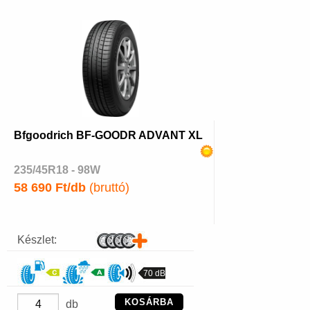
Bfgoodrich BF-GOODR ADVANT XL
235/45R18 - 98W
58 690 Ft/db
(bruttó)
Készlet:
70 dB
KOSÁRBA
db