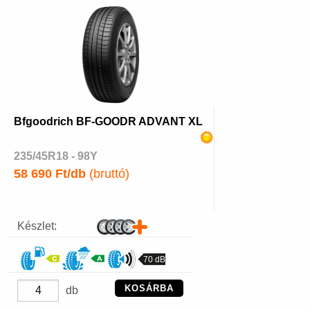
Bfgoodrich BF-GOODR ADVANT XL
235/45R18 - 98Y
58 690 Ft/db
(bruttó)
Készlet:
70 dB
KOSÁRBA
db