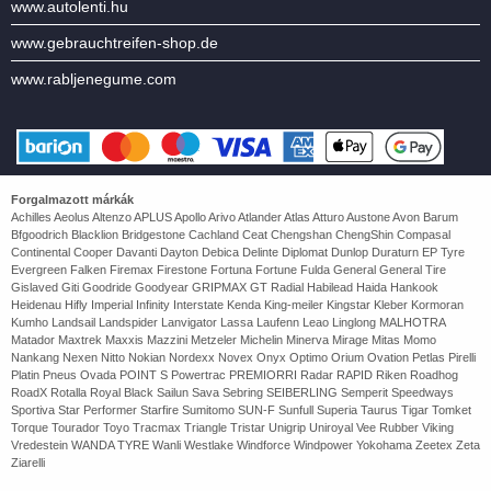
www.autolenti.hu
www.gebrauchtreifen-shop.de
www.rabljenegume.com
Forgalmazott márkák
Achilles Aeolus Altenzo APLUS Apollo Arivo Atlander Atlas Atturo Austone Avon Barum
Bfgoodrich Blacklion Bridgestone Cachland Ceat Chengshan ChengShin Compasal
Continental Cooper Davanti Dayton Debica Delinte Diplomat Dunlop Duraturn EP Tyre
Evergreen Falken Firemax Firestone Fortuna Fortune Fulda General General Tire
Gislaved Giti Goodride Goodyear GRIPMAX GT Radial Habilead Haida Hankook
Heidenau Hifly Imperial Infinity Interstate Kenda King-meiler Kingstar Kleber Kormoran
Kumho Landsail Landspider Lanvigator Lassa Laufenn Leao Linglong MALHOTRA
Matador Maxtrek Maxxis Mazzini Metzeler Michelin Minerva Mirage Mitas Momo
Nankang Nexen Nitto Nokian Nordexx Novex Onyx Optimo Orium Ovation Petlas Pirelli
Platin Pneus Ovada POINT S Powertrac PREMIORRI Radar RAPID Riken Roadhog
RoadX Rotalla Royal Black Sailun Sava Sebring SEIBERLING Semperit Speedways
Sportiva Star Performer Starfire Sumitomo SUN-F Sunfull Superia Taurus Tigar Tomket
Torque Tourador Toyo Tracmax Triangle Tristar Unigrip Uniroyal Vee Rubber Viking
Vredestein WANDA TYRE Wanli Westlake Windforce Windpower Yokohama Zeetex Zeta
Ziarelli