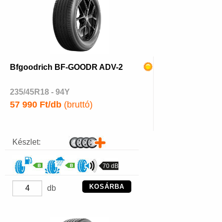
Bfgoodrich BF-GOODR ADV-2
235/45R18 - 94Y
57 990 Ft/db
(bruttó)
Készlet:
70 dB
KOSÁRBA
db