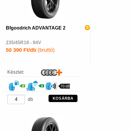
Bfgoodrich ADVANTAGE 2
235/45R18 - 94V
50 390 Ft/db
(bruttó)
Készlet:
70 dB
KOSÁRBA
db