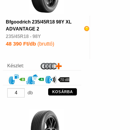
Bfgoodrich 235/45R18 98Y XL
ADVANTAGE 2
235/45R18 - 98Y
48 390 Ft/db
(bruttó)
Készlet:
70 dB
KOSÁRBA
db