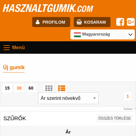
HASZNALTGUMIK
.COM
PROFILOM
KOSARAM
E-mail:
Magyarország
Menü
Jelszó:
Új gumik
Regisztráció
BELÉPÉS
15
30
60
1
Találat: 7
SZŰRŐK
ÖSSZES TÖRLÉSE
Ár