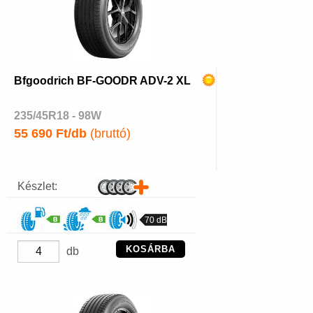
Bfgoodrich BF-GOODR ADV-2 XL
235/45R18 - 98W
55 690 Ft/db
(bruttó)
Készlet:
70 dB
KOSÁRBA
db