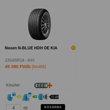
Nexen N-BLUE HDH OE KIA
235/45R18 - 94V
45 390 Ft/db
(bruttó)
Készlet:
71 dB
KOSÁRBA
db