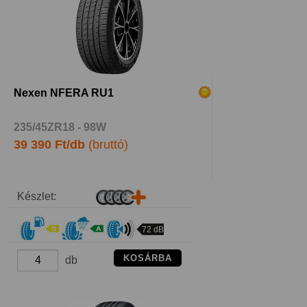
Nexen NFERA RU1
235/45ZR18 - 98W
39 390 Ft/db
(bruttó)
Készlet:
72 dB
KOSÁRBA
db