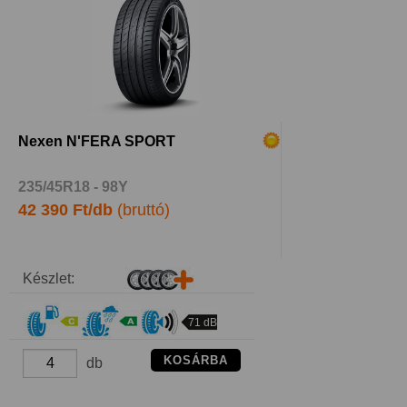
Nexen N'FERA SPORT
235/45R18 - 98Y
42 390 Ft/db
(bruttó)
Készlet:
71 dB
KOSÁRBA
db