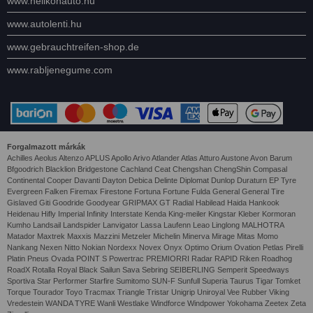
www.helikonauto.hu
www.autolenti.hu
www.gebrauchtreifen-shop.de
www.rabljenegume.com
Forgalmazott márkák
Achilles Aeolus Altenzo APLUS Apollo Arivo Atlander Atlas Atturo Austone Avon Barum
Bfgoodrich Blacklion Bridgestone Cachland Ceat Chengshan ChengShin Compasal
Continental Cooper Davanti Dayton Debica Delinte Diplomat Dunlop Duraturn EP Tyre
Evergreen Falken Firemax Firestone Fortuna Fortune Fulda General General Tire
Gislaved Giti Goodride Goodyear GRIPMAX GT Radial Habilead Haida Hankook
Heidenau Hifly Imperial Infinity Interstate Kenda King-meiler Kingstar Kleber Kormoran
Kumho Landsail Landspider Lanvigator Lassa Laufenn Leao Linglong MALHOTRA
Matador Maxtrek Maxxis Mazzini Metzeler Michelin Minerva Mirage Mitas Momo
Nankang Nexen Nitto Nokian Nordexx Novex Onyx Optimo Orium Ovation Petlas Pirelli
Platin Pneus Ovada POINT S Powertrac PREMIORRI Radar RAPID Riken Roadhog
RoadX Rotalla Royal Black Sailun Sava Sebring SEIBERLING Semperit Speedways
Sportiva Star Performer Starfire Sumitomo SUN-F Sunfull Superia Taurus Tigar Tomket
Torque Tourador Toyo Tracmax Triangle Tristar Unigrip Uniroyal Vee Rubber Viking
Vredestein WANDA TYRE Wanli Westlake Windforce Windpower Yokohama Zeetex Zeta