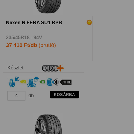
Nexen N'FERA SU1 RPB
235/45R18 - 94V
37 410 Ft/db
(bruttó)
Készlet:
70 dB
KOSÁRBA
db