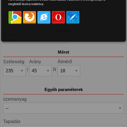
megfelelő ikonra kattintva:
Téli
4 évszak
Márka
Nexen
Méret
Szélesség
Arány
Átmérő
/
R
Egyéb paraméterek
üzemanyag
Tapadás