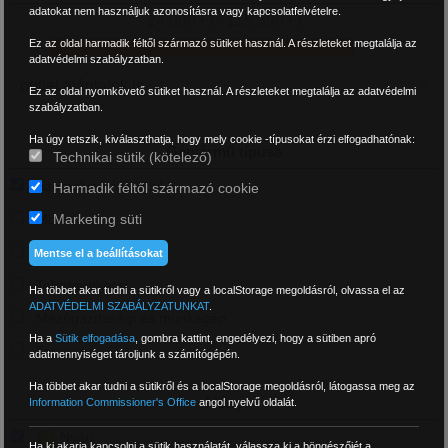
adatokat nem használjuk azonosításra vagy kapcsolatfelvételre.
24 990 Ft - 115 390 Ft
Ez az oldal harmadik féltől származó sütiket használ. A részleteket megtalálja az
adatvédelmi szabályzatban.
Ez az oldal nyomkövető sütiket használ. A részleteket megtalálja az adatvédelmi
szabályzatban.
Ha úgy tetszik, kiválaszthatja, hogy mely cookie -típusokat érzi elfogadhatónak:
Gépjármű típusa
Technikai sütik (kötelező)
Személyautó és 4x4
Harmadik féltől származó cookie
Marketing süti
Motor
Kistehergépkocsi
Mentse el a beállításokat
Tehergépkocsi
Ha többet akar tudni a sütikről vagy a localStorage megoldásról, olvassa el az
ADATVÉDELMI SZABÁLYZATUNKAT
.
Mezőgazdasági és munkagép
Ha a
Sütik elfogadása
,
gombra kattint, engedélyezi, hogy a sütiben apró
Targonca
adatmennyiséget tároljunk a számítógépén.
Ha többet akar tudni a sütikről és a localStorage megoldásról, látogassa meg az
Idény
Information Commissioner's Office
angol nyelvű oldalát.
Nyári
Ha ki akarja kapcsolni a sütik használatát, válassza ki a böngészőjét a