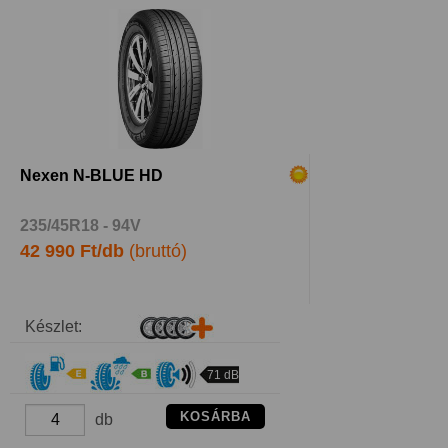
Nexen N-BLUE HD
235/45R18 - 94V
42 990 Ft/db
(bruttó)
Készlet:
71 dB
KOSÁRBA
db