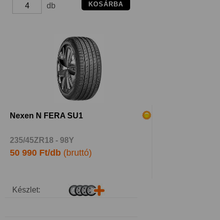
KOSÁRBA
db
Nexen N FERA SU1
235/45ZR18 - 98Y
50 990 Ft/db
(bruttó)
Készlet: