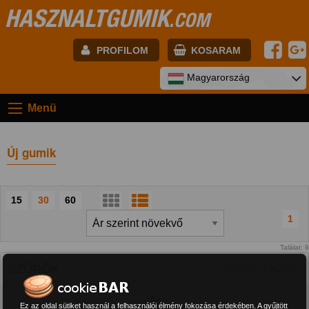
HASZNALTGUMIK
.COM
PROFILOM
KOSARAM
E-mail:
Magyarország
Menü
Jelszó:
Új gumik
Regisztráció
BELÉPÉS
15
30
60
1
Találat: 9
SZŰRŐK
ÖSSZES TÖRLÉSE
Ár
Ez az oldal sütiket használ a felhasználói élmény fokozása érdekében. A gyűjtött