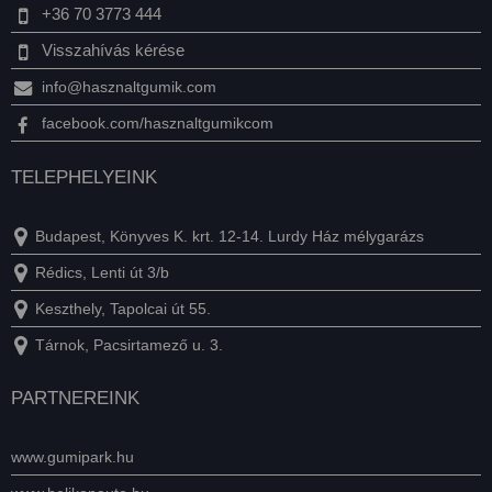
+36 70 3773 444
Visszahívás kérése
info@hasznaltgumik.com
facebook.com/hasznaltgumikcom
TELEPHELYEINK
Budapest, Könyves K. krt. 12-14. Lurdy Ház mélygarázs
Rédics, Lenti út 3/b
Keszthely, Tapolcai út 55.
Tárnok, Pacsirtamező u. 3.
PARTNEREINK
www.gumipark.hu