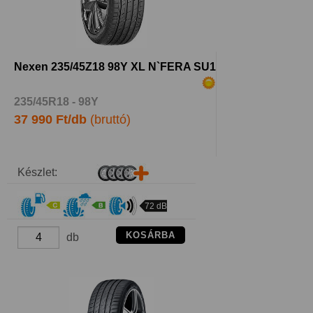
Nexen 235/45Z18 98Y XL N`FERA SU1
235/45R18 - 98Y
37 990 Ft/db
(bruttó)
Készlet:
72 dB
KOSÁRBA
db