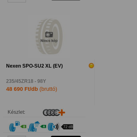
Nexen SPO-SU2 XL (EV)
235/45ZR18 - 98Y
48 690 Ft/db
(bruttó)
Készlet:
72 dB