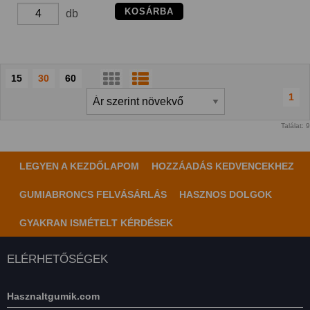
KOSÁRBA
db
15
30
60
1
Találat: 9
LEGYEN A KEZDŐLAPOM
HOZZÁADÁS KEDVENCEKHEZ
GUMIABRONCS FELVÁSÁRLÁS
HASZNOS DOLGOK
GYAKRAN ISMÉTELT KÉRDÉSEK
ELÉRHETŐSÉGEK
Hasznaltgumik.com