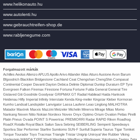
www.helikonauto.hu
www.autolenti.hu
www.gebrauchtreifen-shop.de
www.rabljenegume.com
Forgalmazott márkák
Achilles Aeolus Altenzo APLUS Apollo Arivo Atlander Atlas Atturo Austone Avon Barum
Bfgoodrich Blacklion Bridgestone Cachland Ceat Chengshan ChengShin Compasal
Continental Cooper Davanti Dayton Debica Delinte Diplomat Dunlop Duraturn EP Tyre
Evergreen Falken Firemax Firestone Fortuna Fortune Fulda General General Tire
Gislaved Giti Goodride Goodyear GRIPMAX GT Radial Habilead Haida Hankook
Heidenau Hifly Imperial Infinity Interstate Kenda King-meiler Kingstar Kleber Kormoran
Kumho Landsail Landspider Lanvigator Lassa Laufenn Leao Linglong MALHOTRA
Matador Maxtrek Maxxis Mazzini Metzeler Michelin Minerva Mirage Mitas Momo
Nankang Nexen Nitto Nokian Nordexx Novex Onyx Optimo Orium Ovation Petlas Pirelli
Platin Pneus Ovada POINT S Powertrac PREMIORRI Radar RAPID Riken Roadhog
RoadX Rotalla Royal Black Sailun Sava Sebring SEIBERLING Semperit Speedways
Sportiva Star Performer Starfire Sumitomo SUN-F Sunfull Superia Taurus Tigar Tomket
Torque Tourador Toyo Tracmax Triangle Tristar Unigrip Uniroyal Vee Rubber Viking
Vredestein WANDA TYRE Wanli Westlake Windforce Windpower Yokohama Zeetex Zeta