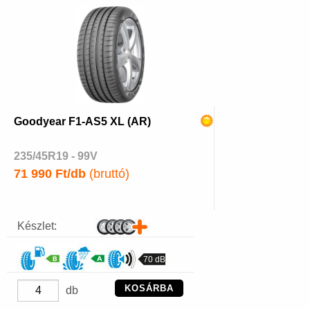
Goodyear F1-AS5 XL (AR)
235/45R19 - 99V
71 990 Ft/db
(bruttó)
Készlet:
70 dB
KOSÁRBA
db