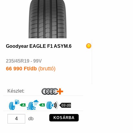
Goodyear EAGLE F1 ASYM.6
235/45R19 - 99V
66 990 Ft/db
(bruttó)
Készlet:
69 dB
KOSÁRBA
db