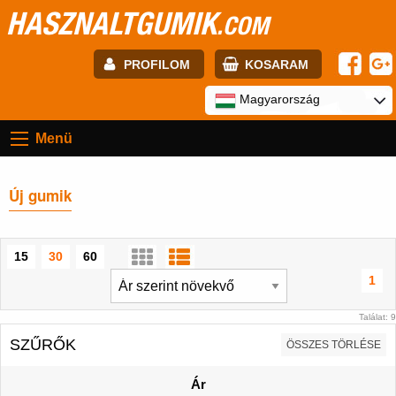
HASZNALTGUMIK
.COM
PROFILOM
KOSARAM
E-mail:
Magyarország
Menü
Jelszó:
Új gumik
Regisztráció
BELÉPÉS
15
30
60
1
Találat: 9
SZŰRŐK
ÖSSZES TÖRLÉSE
Ár