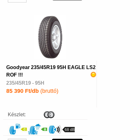
Goodyear 235/45R19 95H EAGLE LS2
ROF !!!
235/45R19 - 95H
85 390 Ft/db
(bruttó)
Készlet:
68 dB