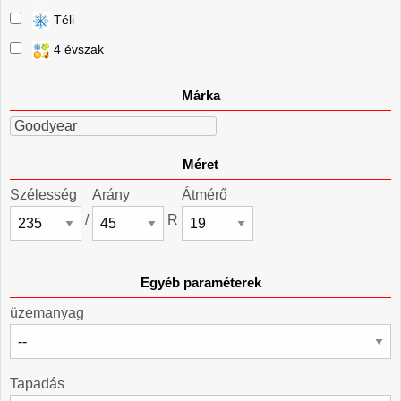
Téli
4 évszak
Márka
Goodyear
Méret
Szélesség
Arány
Átmérő
/
R
Egyéb paraméterek
üzemanyag
Tapadás