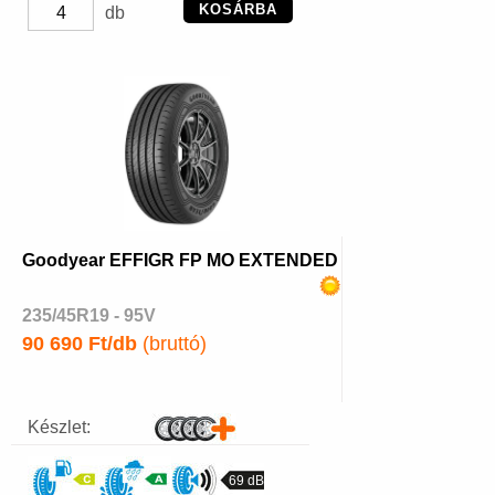
KOSÁRBA
db
Goodyear EFFIGR FP MO EXTENDED
235/45R19 - 95V
90 690 Ft/db
(bruttó)
Készlet:
69 dB