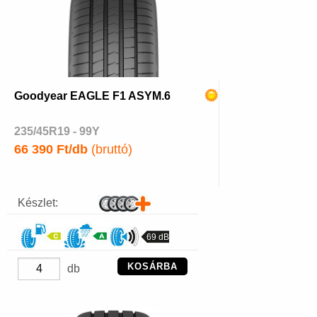
Goodyear EAGLE F1 ASYM.6
235/45R19 - 99Y
66 390 Ft/db
(bruttó)
Készlet:
69 dB
KOSÁRBA
db