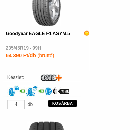
Goodyear EAGLE F1 ASYM.5
235/45R19 - 99H
64 390 Ft/db
(bruttó)
Készlet:
70 dB
KOSÁRBA
db