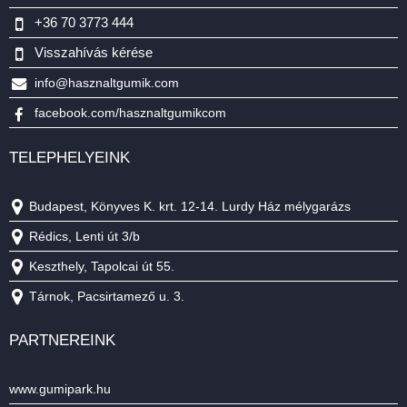
+36 70 3773 444
Visszahívás kérése
info@hasznaltgumik.com
facebook.com/hasznaltgumikcom
TELEPHELYEINK
Budapest, Könyves K. krt. 12-14. Lurdy Ház mélygarázs
Rédics, Lenti út 3/b
Keszthely, Tapolcai út 55.
Tárnok, Pacsirtamező u. 3.
PARTNEREINK
www.gumipark.hu