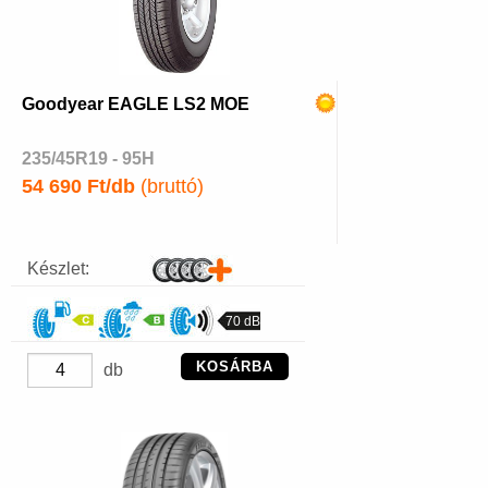
Goodyear EAGLE LS2 MOE
235/45R19 - 95H
54 690 Ft/db
(bruttó)
Készlet:
70 dB
KOSÁRBA
db