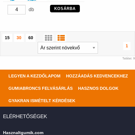
KOSÁRBA
db
15
30
60
1
Találat: 9
LEGYEN A KEZDŐLAPOM
HOZZÁADÁS KEDVENCEKHEZ
GUMIABRONCS FELVÁSÁRLÁS
HASZNOS DOLGOK
GYAKRAN ISMÉTELT KÉRDÉSEK
ELÉRHETŐSÉGEK
Hasznaltgumik.com