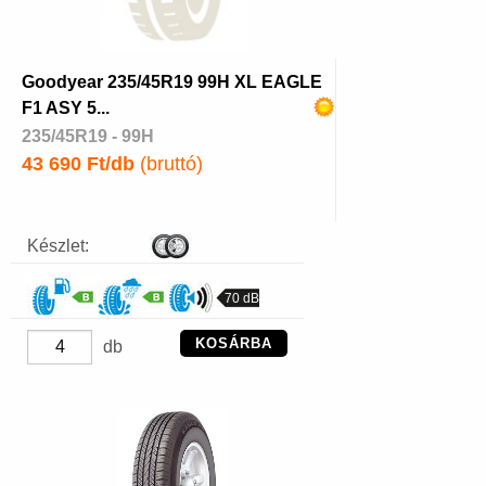
Goodyear 235/45R19 99H XL EAGLE
F1 ASY 5...
235/45R19 - 99H
43 690 Ft/db
(bruttó)
Készlet:
70 dB
KOSÁRBA
db