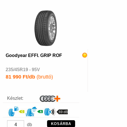
Goodyear EFFI. GRIP ROF
235/45R19 - 95V
81 990 Ft/db
(bruttó)
Készlet:
69 dB
KOSÁRBA
db