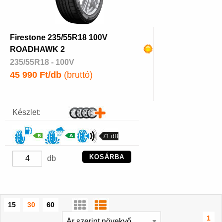
Firestone 235/55R18 100V
ROADHAWK 2
235/55R18 - 100V
45 990 Ft/db
(bruttó)
Készlet:
71 dB
KOSÁRBA
db
15
30
60
1