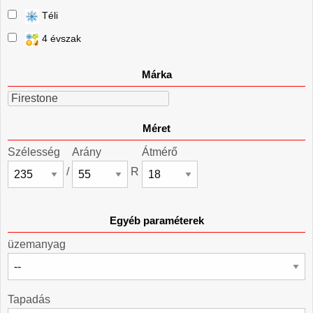
Téli
4 évszak
Márka
Firestone
Méret
Szélesség
Arány
Átmérő
/
R
Egyéb paraméterek
üzemanyag
Tapadás