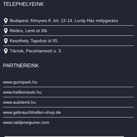
TELEPHELYEINK
Budapest, Könyves K. krt. 12-14. Lurdy Ház mélygarázs
Rédics, Lenti út 3/b
Keszthely, Tapolcai út 55.
Tárnok, Pacsirtamező u. 3.
PARTNEREINK
www.gumipark.hu
www.helikonauto.hu
www.autolenti.hu
www.gebrauchtreifen-shop.de
www.rabljenegume.com