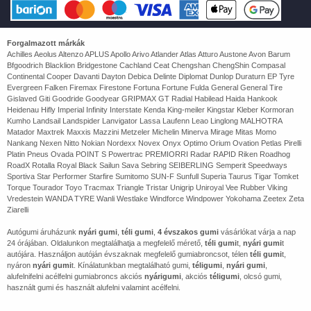
Forgalmazott márkák
Achilles Aeolus Altenzo APLUS Apollo Arivo Atlander Atlas Atturo Austone Avon Barum
Bfgoodrich Blacklion Bridgestone Cachland Ceat Chengshan ChengShin Compasal
Continental Cooper Davanti Dayton Debica Delinte Diplomat Dunlop Duraturn EP Tyre
Evergreen Falken Firemax Firestone Fortuna Fortune Fulda General General Tire
Gislaved Giti Goodride Goodyear GRIPMAX GT Radial Habilead Haida Hankook
Heidenau Hifly Imperial Infinity Interstate Kenda King-meiler Kingstar Kleber Kormoran
Kumho Landsail Landspider Lanvigator Lassa Laufenn Leao Linglong MALHOTRA
Matador Maxtrek Maxxis Mazzini Metzeler Michelin Minerva Mirage Mitas Momo
Nankang Nexen Nitto Nokian Nordexx Novex Onyx Optimo Orium Ovation Petlas Pirelli
Platin Pneus Ovada POINT S Powertrac PREMIORRI Radar RAPID Riken Roadhog
RoadX Rotalla Royal Black Sailun Sava Sebring SEIBERLING Semperit Speedways
Sportiva Star Performer Starfire Sumitomo SUN-F Sunfull Superia Taurus Tigar Tomket
Torque Tourador Toyo Tracmax Triangle Tristar Unigrip Uniroyal Vee Rubber Viking
Vredestein WANDA TYRE Wanli Westlake Windforce Windpower Yokohama Zeetex Zeta
Ziarelli
Autógumi áruházunk
nyári gumi
,
téli gumi
,
4 évszakos gumi
vásárlókat várja a nap
24 órájában. Oldalunkon megtalálhatja a megfelelő mérető,
téli gumi
t,
nyári gumi
t
autójára. Használjon autóján évszaknak megfelelő gumiabroncsot, télen
téli gumi
t,
nyáron
nyári gumi
t. Kínálatunkban megtalálható gumi,
téligumi
,
nyári gumi
,
alufelnifelni acélfelni gumiabroncs akciós
nyárigumi
, akciós
téligumi
, olcsó gumi,
használt gumi és használt alufelni valamint acélfelni.