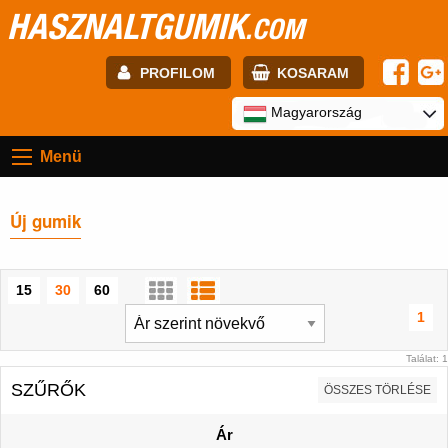
HASZNALTGUMIK
.COM
PROFILOM
KOSARAM
E-mail:
Magyarország
Menü
Jelszó:
Új gumik
Regisztráció
BELÉPÉS
15
30
60
1
Találat: 1
SZŰRŐK
ÖSSZES TÖRLÉSE
Ár