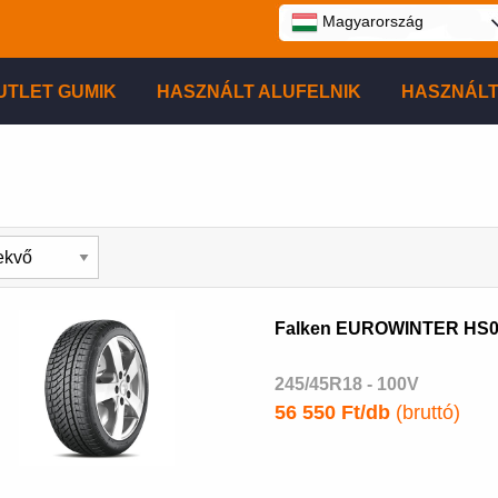
Magyarország
UTLET GUMIK
HASZNÁLT ALUFELNIK
HASZNÁLT
Falken EUROWINTER HS
245/45R18 - 100V
56 550 Ft/db
(bruttó)