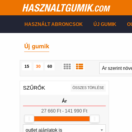
HASZNALTGUMIK
.COM
HASZNÁLT ABRONCSOK
ÚJ GUMIK
O
Új gumik
15
30
60
SZŰRŐK
ÖSSZES TÖRLÉSE
Ár
27 660 Ft - 141 990 Ft