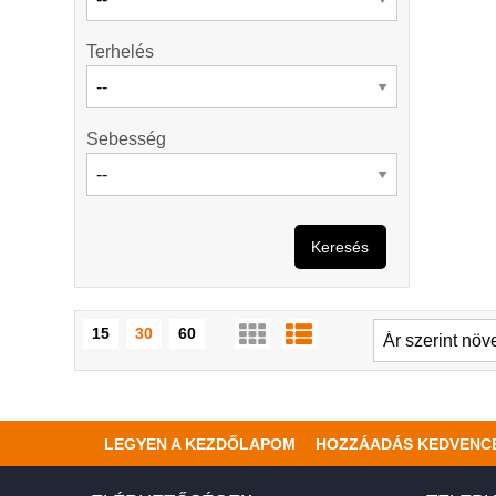
Terhelés
Sebesség
Keresés
15
30
60
LEGYEN A KEZDŐLAPOM
HOZZÁADÁS KEDVENC