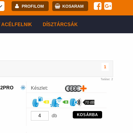
PROFILOM
KOSARAM
E-mail:
 ACÉLFELNIK
DÍSZTÁRCSÁK
Jelszó:
Regisztráció
BELÉPÉS
1
Találat: 2
02PRO
Készlet:
70 dB
KOSÁRBA
db