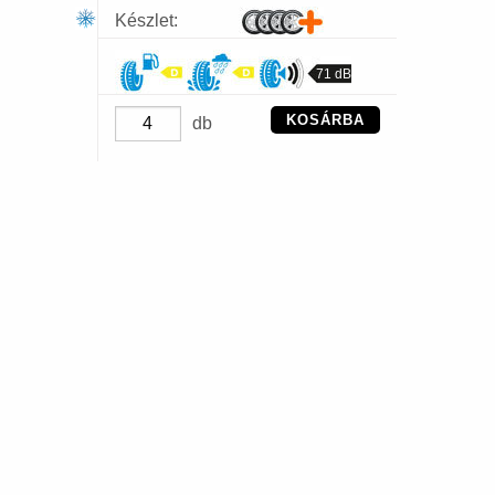
Készlet:
71 dB
KOSÁRBA
db