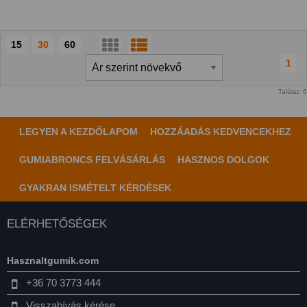
15
30
60
1
Találat: 6
LEGYEN A KEZDŐLAPOM
HOZZÁADÁS KEDVENCEKHEZ
GUMIABRONCS FELVÁSÁRLÁS
HASZNOS DOLGOK
GYAKRAN ISMÉTELT KÉRDÉSEK
ELÉRHETŐSÉGEK
Hasznaltgumik.com
+36 70 3773 444
Visszahívás kérése