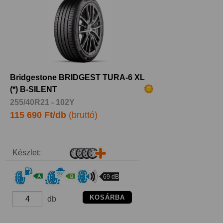
Bridgestone BRIDGEST TURA-6 XL
(*) B-SILENT
255/40R21 - 102Y
115 690 Ft/db
(bruttó)
Készlet:
69 dB
KOSÁRBA
db