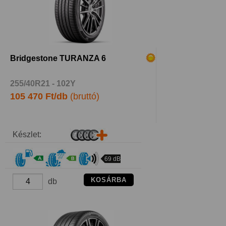
Bridgestone TURANZA 6
255/40R21 - 102Y
105 470 Ft/db
(bruttó)
Készlet:
69 dB
KOSÁRBA
db