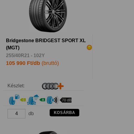
Bridgestone BRIDGEST SPORT XL
(MGT)
255/40R21 - 102Y
105 990 Ft/db
(bruttó)
Készlet:
70 dB
KOSÁRBA
db