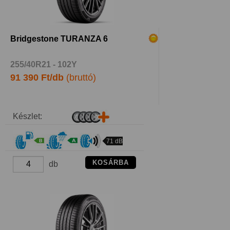
Bridgestone TURANZA 6
255/40R21 - 102Y
91 390 Ft/db
(bruttó)
Készlet:
71 dB
KOSÁRBA
db