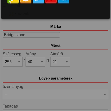
Téli
4 évszak
Márka
Bridgestone
Méret
Szélesség
Arány
Átmérő
/
R
Egyéb paraméterek
üzemanyag
Tapadás