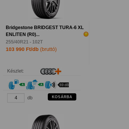
Bridgestone BRIDGEST TURA-6 XL
ENLITEN (R0)...
255/40R21 - 102T
103 990 Ft/db
(bruttó)
Készlet:
69 dB
KOSÁRBA
db