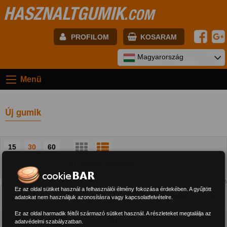
HASZNALTGUMIK
.COM
PROFILOM
KOSARAM
E-mail:
Magyarország
Menü
Jelszó:
Új gumik
Regisztráció
BELÉPÉS
15
30
60
1
Találat: 6
Ez az oldal sütiket használ a felhasználói élmény fokozása érdekében. A gyűjtött
SZŰRŐK
adatokat nem használjuk azonosításra vagy kapcsolatfelvételre.
ÖSSZES TÖRLÉSE
Ez az oldal harmadik féltől származó sütiket használ. A részleteket megtalálja az
Ár
adatvédelmi szabályzatban.