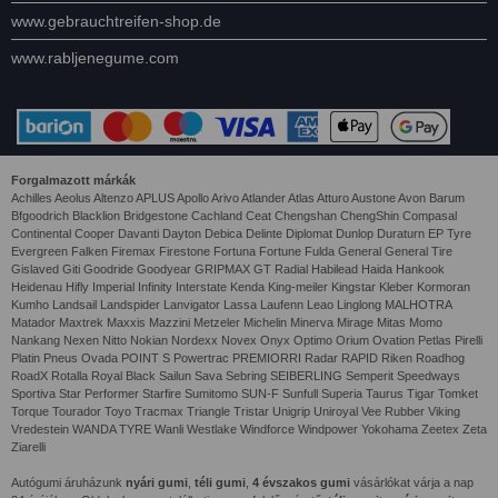
www.gebrauchtreifen-shop.de
www.rabljenegume.com
Forgalmazott márkák
Achilles Aeolus Altenzo APLUS Apollo Arivo Atlander Atlas Atturo Austone Avon Barum
Bfgoodrich Blacklion Bridgestone Cachland Ceat Chengshan ChengShin Compasal
Continental Cooper Davanti Dayton Debica Delinte Diplomat Dunlop Duraturn EP Tyre
Evergreen Falken Firemax Firestone Fortuna Fortune Fulda General General Tire
Gislaved Giti Goodride Goodyear GRIPMAX GT Radial Habilead Haida Hankook
Heidenau Hifly Imperial Infinity Interstate Kenda King-meiler Kingstar Kleber Kormoran
Kumho Landsail Landspider Lanvigator Lassa Laufenn Leao Linglong MALHOTRA
Matador Maxtrek Maxxis Mazzini Metzeler Michelin Minerva Mirage Mitas Momo
Nankang Nexen Nitto Nokian Nordexx Novex Onyx Optimo Orium Ovation Petlas Pirelli
Platin Pneus Ovada POINT S Powertrac PREMIORRI Radar RAPID Riken Roadhog
RoadX Rotalla Royal Black Sailun Sava Sebring SEIBERLING Semperit Speedways
Sportiva Star Performer Starfire Sumitomo SUN-F Sunfull Superia Taurus Tigar Tomket
Torque Tourador Toyo Tracmax Triangle Tristar Unigrip Uniroyal Vee Rubber Viking
Vredestein WANDA TYRE Wanli Westlake Windforce Windpower Yokohama Zeetex Zeta
Ziarelli
Autógumi áruházunk
nyári gumi
,
téli gumi
,
4 évszakos gumi
vásárlókat várja a nap