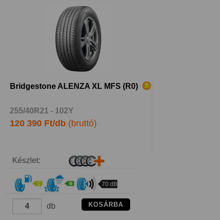
Bridgestone ALENZA XL MFS (R0)
255/40R21 - 102Y
120 390 Ft/db
(bruttó)
Készlet:
70 dB
KOSÁRBA
db