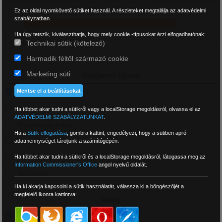
39 650 Ft - 142 390 Ft
Ez az oldal nyomkövető sütiket használ. A részleteket megtalálja az adatvédelmi
szabályzatban.
Ha úgy tetszik, kiválaszthatja, hogy mely cookie -típusokat érzi elfogadhatónak:
Technikai sütik (kötelező)
Harmadik féltől származó cookie
Marketing süti
Gépjármű típusa
Mentse el a beállításokat
Személyautó és 4x4
Motor
Ha többet akar tudni a sütikről vagy a localStorage megoldásról, olvassa el az
ADATVÉDELMI SZABÁLYZATUNKAT
.
Kistehergépkocsi
Ha a
Sütik elfogadása
,
gombra kattint, engedélyezi, hogy a sütiben apró
Tehergépkocsi
adatmennyiséget tároljunk a számítógépén.
Ha többet akar tudni a sütikről és a localStorage megoldásról, látogassa meg az
Mezőgazdasági és munkagép
Information Commissioner's Office
angol nyelvű oldalát.
Targonca
Ha ki akarja kapcsolni a sütik használatát, válassza ki a böngészőjét a
megfelelő ikonra kattintva:
Idény
Nyári