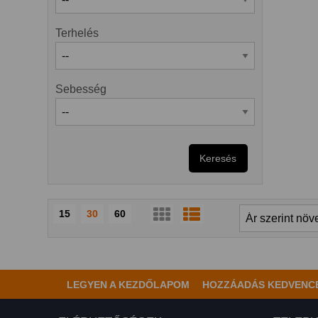
Terhelés
Sebesség
Keresés
15
30
60
LEGYEN A KEZDŐLAPOM
HOZZÁADÁS KEDVENC