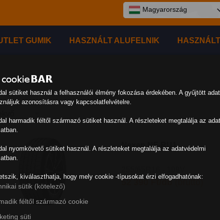
Magyarország
UTLET GUMIK
HASZNÁLT ALUFELNIK
HASZNÁLT
dal sütiket használ a felhasználói élmény fokozása érdekében. A gyűjtött ada
náljuk azonosításra vagy kapcsolatfelvételre.
dal harmadik féltől származó sütiket használ. A részleteket megtalálja az ada
atban.
Nexen NF-RU1
dal nyomkövető sütiket használ. A részleteket megtalálja az adatvédelmi
atban.
255/65R16 - 109V
etszik, kiválaszthatja, hogy mely cookie -típusokat érzi elfogadhatónak:
52 390 Ft/db
(bruttó)
nikai sütik (kötelező)
madik féltől származó cookie
eting süti