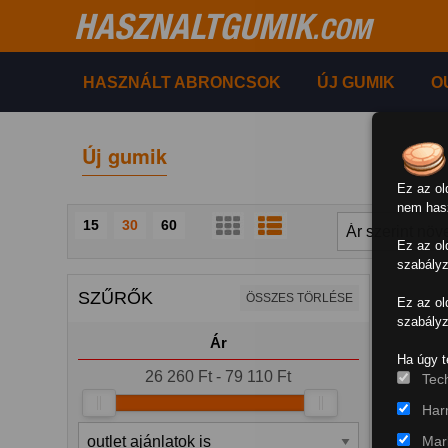
HASZNALTGUMIK
.COM
HASZNÁLT ABRONCSOK
ÚJ GUMIK
O
Új gumik
Ez az ol
nem hasz
15
30
60
Ez az ol
szabályz
SZŰRŐK
ÖSSZES TÖRLÉSE
Ez az ol
szabályz
Ár
Ha úgy t
26 260 Ft - 79 110 Ft
Tech
Har
Mark