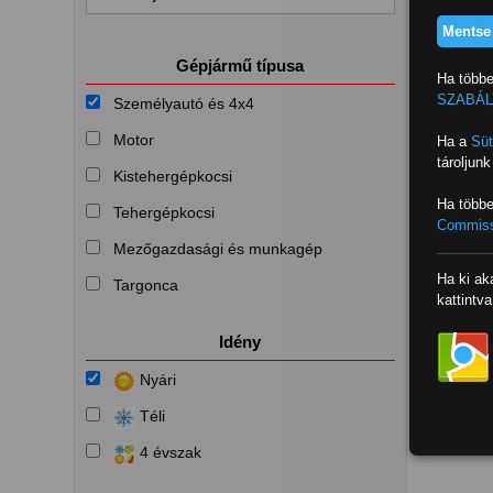
Mentse 
Gépjármű típusa
Ha többe
SZABÁL
Személyautó és 4x4
Motor
Ha a
Süt
tároljun
Kistehergépkocsi
Ha többe
Tehergépkocsi
Commissi
Mezőgazdasági és munkagép
Ha ki ak
Targonca
kattintva
Idény
Nyári
Téli
4 évszak