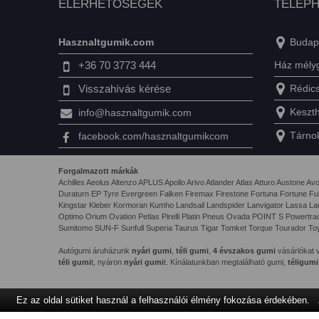
ELÉRHETŐSÉGEK
TELEPH
Hasznaltgumik.com
Budape
+36 70 3773 444
Ház mély
Visszahívás kérése
Rédics,
Keszthe
info@hasznaltgumik.com
Tárnok
facebook.com/hasznaltgumikcom
Forgalmazott márkák
Achilles Aeolus Altenzo APLUS Apollo Arivo Atlander Atlas Atturo Auston
Duraturn EP Tyre Evergreen Falken Firemax Firestone Fortuna Fortune Ful
Kingstar Kleber Kormoran Kumho Landsail Landspider Lanvigator Lassa 
Optimo Orium Ovation Petlas Pirelli Platin Pneus Ovada POINT S Powert
Sumitomo SUN-F Sunfull Superia Taurus Tigar Tomket Torque Tourador Toy
Autógumi áruházunk
nyári gumi
,
téli gumi
,
4 évszakos gumi
vásárlókat v
téli gumi
t, nyáron
nyári gumi
t. Kínálatunkban megtalálható gumi,
téligumi
Ez az oldal sütiket használ a felhasználói élmény fokozása érdekében.