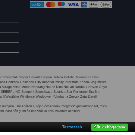
 Continental Cooper Davanti Dayton Debica Delinte Diplomat Dunlop
 Hankook Heidenau Hifly Imperial Infinity Interstate Kenda King-meiler
rva Mirage Mitas Momo Nankang Nexen Nitto Nokian Nordexx Novex Onyx
 SEIBERLING Semperit Speedways Sportiva Star Performer Starfire
nli Westlake Windforce Windpower Yokohama Zeetex Zeta Ziarelli
i
t autójára. Használjon autóján évszaknak megfelelő gumiabroncsot, télen
umi, használt gumi és használt alufelni valamint acélfelni.
Testreszab
Sütik elfogadása