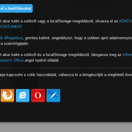
Nexen RO-RH5 WL
el a beállításokat
255/65R16 - 109H
t akar tudni a sütikről vagy a localStorage megoldásról, olvassa el az
ADATV
YZATUNKAT
.
55 990 Ft/db
(bruttó)
ik elfogadása
,
gombra kattint, engedélyezi, hogy a sütiben apró adatmennyis
k a számítógépén.
t akar tudni a sütikről és a localStorage megoldásról, látogassa meg az
Infor
Nexen NF-RU1
oner's Office
angol nyelvű oldalát.
255/65R16 - 109V
arja kapcsolni a sütik használatát, válassza ki a böngészőjét a megfelelő iko
62 990 Ft/db
(bruttó)
: