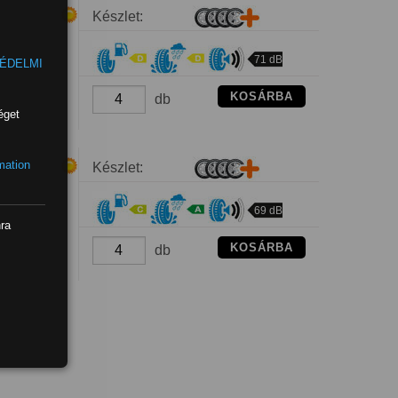
Készlet:
71 dB
ÉDELMI
KOSÁRBA
db
éget
mation
Készlet:
69 dB
nra
KOSÁRBA
db