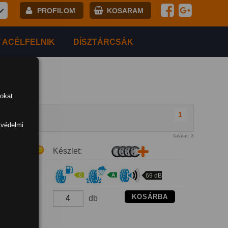
PROFILOM
KOSARAM
E-mail:
 ACÉLFELNIK
DÍSZTÁRCSÁK
Jelszó:
tokat
Regisztráció
BELÉPÉS
1
tvédelmi
Találat: 3
Készlet:
69 dB
KOSÁRBA
db