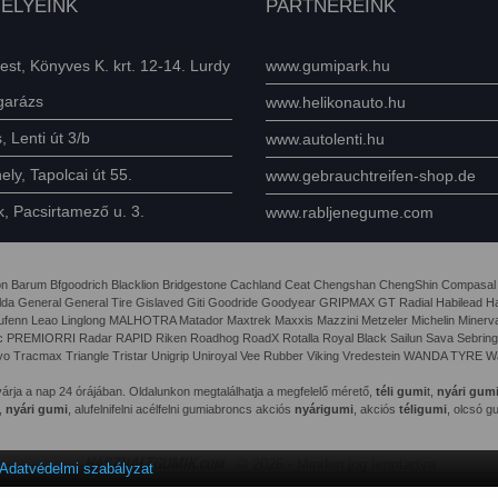
ELYEINK
PARTNEREINK
st, Könyves K. krt. 12-14. Lurdy
www.gumipark.hu
garázs
www.helikonauto.hu
 Lenti út 3/b
www.autolenti.hu
ly, Tapolcai út 55.
www.gebrauchtreifen-shop.de
, Pacsirtamező u. 3.
www.rabljenegume.com
e Avon Barum Bfgoodrich Blacklion Bridgestone Cachland Ceat Chengshan ChengShin Compasal
da General General Tire Gislaved Giti Goodride Goodyear GRIPMAX GT Radial Habilead Haida
Laufenn Leao Linglong MALHOTRA Matador Maxtrek Maxxis Mazzini Metzeler Michelin Mine
rac PREMIORRI Radar RAPID Riken Roadhog RoadX Rotalla Royal Black Sailun Sava Sebring
o Tracmax Triangle Tristar Unigrip Uniroyal Vee Rubber Viking Vredestein WANDA TYRE Wa
árja a nap 24 órájában. Oldalunkon megtalálhatja a megfelelő mérető,
téli gumi
t,
nyári gum
,
nyári gumi
, alufelnifelni acélfelni gumiabroncs akciós
nyárigumi
, akciós
téligumi
, olcsó g
HASZNALTGUMIK
.COM
© 2026 - Minden jog fenntartva
Adatvédelmi szabályzat