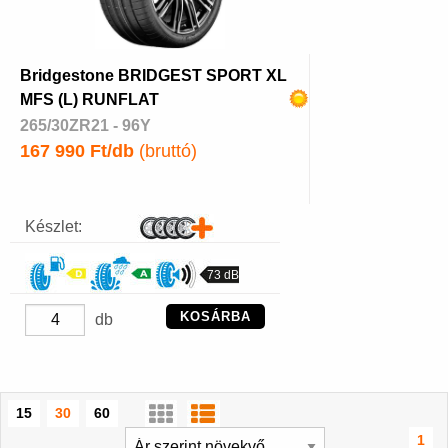
Bridgestone BRIDGEST SPORT XL
MFS (L) RUNFLAT
265/30ZR21 - 96Y
167 990 Ft/db
(bruttó)
Készlet:
73 dB
KOSÁRBA
db
15
30
60
1