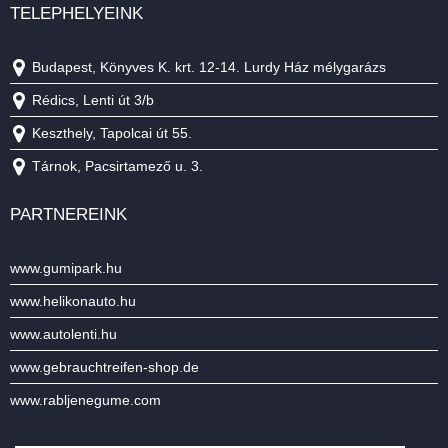
TELEPHELYEINK
Budapest, Könyves K. krt. 12-14. Lurdy Ház mélygarázs
Rédics, Lenti út 3/b
Keszthely, Tapolcai út 55.
Tárnok, Pacsirtamező u. 3.
PARTNEREINK
www.gumipark.hu
www.helikonauto.hu
www.autolenti.hu
www.gebrauchtreifen-shop.de
www.rabljenegume.com