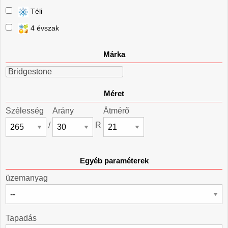
Téli
4 évszak
Márka
Bridgestone
Méret
Szélesség
Arány
Átmérő
/
R
Egyéb paraméterek
üzemanyag
Tapadás