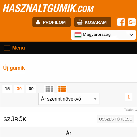
HASZNALTGUMIK
.COM
PROFILOM
KOSARAM
E-mail:
Magyarország
Menü
Jelszó:
Új gumik
Regisztráció
BELÉPÉS
15
30
60
1
Találat: 1
SZŰRŐK
ÖSSZES TÖRLÉSE
Ár