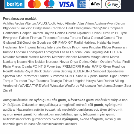
Forgalmazott márkák
Achilles Aeolus Altenzo APLUS Apollo Arivo Atlander Atlas Atturo Austone Avon Barum
Bfgoodrich Blacklion Bridgestone Cachland Ceat Chengshan ChengShin Compasal
Continental Cooper Davanti Dayton Debica Delinte Diplomat Dunlop Duraturn EP Tyre
Evergreen Falken Firemax Firestone Fortuna Fortune Fulda General General Tire
Gislaved Giti Goodride Goodyear GRIPMAX GT Radial Habilead Haida Hankook
Heidenau Hifly Imperial Infinity Interstate Kenda King-meiler Kingstar Kleber Kormoran
Kumho Landsail Landspider Lanvigator Lassa Laufenn Leao Linglong MALHOTRA
Matador Maxtrek Maxxis Mazzini Metzeler Michelin Minerva Mirage Mitas Momo
Nankang Nexen Nitto Nokian Nordexx Novex Onyx Optimo Orium Ovation Petlas Pirelli
Platin Pneus Ovada POINT S Powertrac PREMIORRI Radar RAPID Riken Roadhog
RoadX Rotalla Royal Black Sailun Sava Sebring SEIBERLING Semperit Speedways
Sportiva Star Performer Starfire Sumitomo SUN-F Sunfull Superia Taurus Tigar Tomket
Torque Tourador Toyo Tracmax Triangle Tristar Unigrip Uniroyal Vee Rubber Viking
Vredestein WANDA TYRE Wanli Westlake Windforce Windpower Yokohama Zeetex Zeta
Ziarelli
Autógumi áruházunk
nyári gumi
,
téli gumi
,
4 évszakos gumi
vásárlókat várja a nap
24 órájában. Oldalunkon megtalálhatja a megfelelő mérető,
téli gumi
t,
nyári gumi
t
autójára. Használjon autóján évszaknak megfelelő gumiabroncsot, télen
téli gumi
t,
nyáron
nyári gumi
t. Kínálatunkban megtalálható gumi,
téligumi
,
nyári gumi
,
alufelnifelni acélfelni gumiabroncs akciós
nyárigumi
, akciós
téligumi
, olcsó gumi,
használt gumi és használt alufelni valamint acélfelni.