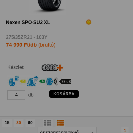
Nexen SPO-SU2 XL
275/35ZR21 - 103Y
74 990 Ft/db
(bruttó)
Készlet:
73 dB
KOSÁRBA
db
15
30
60
1