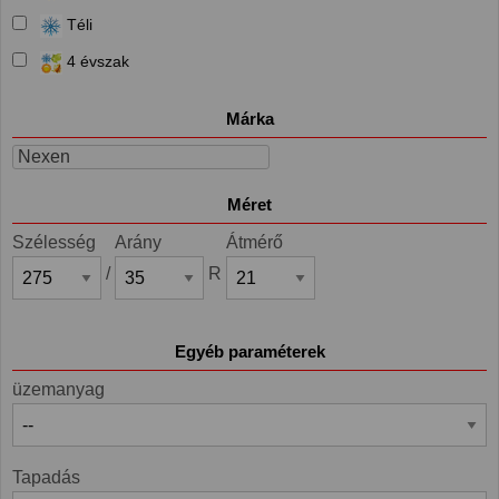
Téli
4 évszak
Márka
Nexen
Méret
Szélesség
Arány
Átmérő
/
R
Egyéb paraméterek
üzemanyag
Tapadás