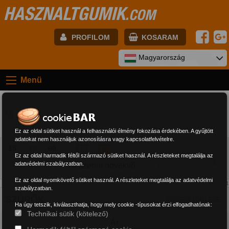
HASZNALTGUMIK
.COM
PROFILOM
KOSARAM
E-mail:
Magyarország
Menü
Jelszó:
Új gumik
Regisztráció
BELÉPÉS
Ez az oldal sütiket használ a felhasználói élmény fokozása érdekében. A gyűjtött
adatokat nem használjuk azonosításra vagy kapcsolatfelvételre.
15
30
60
Ez az oldal harmadik féltől származó sütiket használ. A részleteket megtalálja az
1
adatvédelmi szabályzatban.
Ez az oldal nyomkövető sütiket használ. A részleteket megtalálja az adatvédelmi
Találat: 1
szabályzatban.
SZŰRŐK
ÖSSZES TÖRLÉSE
Ha úgy tetszik, kiválaszthatja, hogy mely cookie -típusokat érzi elfogadhatónak:
Technikai sütik (kötelező)
Ár