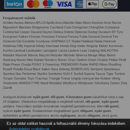
Forgalmazott márkák
Achilles Aeolus Altenzo APLUS Apollo Arivo Atlander Atlas Atturo Austone Avon Barum
Bfgoodrich Blacklion Bridgestone Cachland Ceat Chengshan ChengShin Compasal
Continental Cooper Davanti Dayton Debica Delinte Diplomat Dunlop Duraturn EP Tyre
Evergreen Falken Firemax Firestone Fortuna Fortune Fulda General General Tire
Gislaved Giti Goodride Goodyear GRIPMAX GT Radial Habilead Haida Hankook
Heidenau Hifly Imperial Infinity Interstate Kenda King-meiler Kingstar Kleber Kormoran
Kumho Landsail Landspider Lanvigator Lassa Laufenn Leao Linglong MALHOTRA
Matador Maxtrek Maxxis Mazzini Metzeler Michelin Minerva Mirage Mitas Momo
Nankang Nexen Nitto Nokian Nordexx Novex Onyx Optimo Orium Ovation Petlas Pirelli
Platin Pneus Ovada POINT S Powertrac PREMIORRI Radar RAPID Riken Roadhog
RoadX Rotalla Royal Black Sailun Sava Sebring SEIBERLING Semperit Speedways
Sportiva Star Performer Starfire Sumitomo SUN-F Sunfull Superia Taurus Tigar Tomket
Torque Tourador Toyo Tracmax Triangle Tristar Unigrip Uniroyal Vee Rubber Viking
Vredestein WANDA TYRE Wanli Westlake Windforce Windpower Yokohama Zeetex Zeta
Ziarelli
Autógumi áruházunk
nyári gumi
,
téli gumi
,
4 évszakos gumi
vásárlókat várja a nap
24 órájában. Oldalunkon megtalálhatja a megfelelő mérető,
téli gumi
t,
nyári gumi
t
autójára. Használjon autóján évszaknak megfelelő gumiabroncsot, télen
téli gumi
t,
nyáron
nyári gumi
t. Kínálatunkban megtalálható gumi,
téligumi
,
nyári gumi
,
alufelnifelni acélfelni gumiabroncs akciós
nyárigumi
, akciós
téligumi
, olcsó gumi,
használt gumi és használt alufelni valamint acélfelni.
Ez az oldal sütiket használ a felhasználói élmény fokozása érdekében.
Adatvédelmi szabályzat