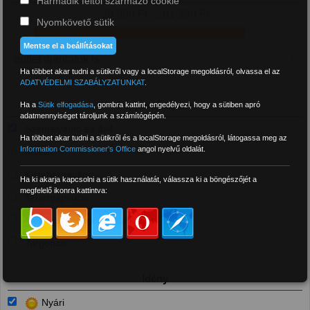
Harmadik féltől származó cookie
39 990 Ft - 201 390 Ft
Nyomkövető sütik
Mentse el a beállításokat
Ha többet akar tudni a sütikről vagy a localStorage megoldásról, olvassa el az
ADATVÉDELMI SZABÁLYZATUNKAT
.
Gépjármű típusa
Ha a
Sütik elfogadása
,
gombra kattint, engedélyezi, hogy a sütiben apró
adatmennyiséget tároljunk a számítógépén.
Személyautó és 4x4
Ha többet akar tudni a sütikről és a localStorage megoldásról, látogassa meg az
Information Commissioner's Office
angol nyelvű oldalát.
Motor
Kistehergépkocsi
Ha ki akarja kapcsolni a sütik használatát, válassza ki a böngészőjét a
megfelelő ikonra kattintva:
Tehergépkocsi
Mezőgazdasági és munkagép
Targonca
Idény
Nyári