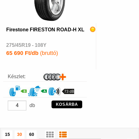
Firestone FIRESTON ROAD-H XL
275/45R19 - 108Y
65 690 Ft/db
(bruttó)
Készlet:
73 dB
KOSÁRBA
db
15
30
60