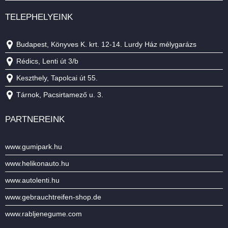
TELEPHELYEINK
Budapest, Könyves K. krt. 12-14. Lurdy Ház mélygarázs
Rédics, Lenti út 3/b
Keszthely, Tapolcai út 55.
Tárnok, Pacsirtamező u. 3.
PARTNEREINK
www.gumipark.hu
www.helikonauto.hu
www.autolenti.hu
www.gebrauchtreifen-shop.de
www.rabljenegume.com