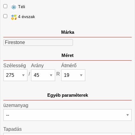
Téli
4 évszak
Márka
Firestone
Méret
Szélesség
Arány
Átmérő
/
R
Egyéb paraméterek
üzemanyag
Tapadás