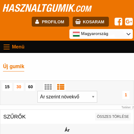
HASZNALTGUMIK
.COM
PROFILOM
KOSARAM
E-mail:
Magyarország
Menü
Jelszó:
Új gumik
Regisztráció
BELÉPÉS
15
30
60
1
Találat: 2
SZŰRŐK
ÖSSZES TÖRLÉSE
Ár