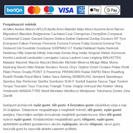
Forgalmazott márkák
Achilles Aeolus Altenzo APLUS Apollo Arivo Atlander Atlas Atturo Austone Avon Barum
Bfgoodrich Blacklion Bridgestone Cachland Ceat Chengshan ChengShin Compasal
Continental Cooper Davanti Dayton Debica Delinte Diplomat Dunlop Duraturn EP Tyre
Evergreen Falken Firemax Firestone Fortuna Fortune Fulda General General Tire
Gislaved Giti Goodride Goodyear GRIPMAX GT Radial Habilead Haida Hankook
Heidenau Hifly Imperial Infinity Interstate Kenda King-meiler Kingstar Kleber Kormoran
Kumho Landsail Landspider Lanvigator Lassa Laufenn Leao Linglong MALHOTRA
Matador Maxtrek Maxxis Mazzini Metzeler Michelin Minerva Mirage Mitas Momo
Nankang Nexen Nitto Nokian Nordexx Novex Onyx Optimo Orium Ovation Petlas Pirelli
Platin Pneus Ovada POINT S Powertrac PREMIORRI Radar RAPID Riken Roadhog
RoadX Rotalla Royal Black Sailun Sava Sebring SEIBERLING Semperit Speedways
Sportiva Star Performer Starfire Sumitomo SUN-F Sunfull Superia Taurus Tigar Tomket
Torque Tourador Toyo Tracmax Triangle Tristar Unigrip Uniroyal Vee Rubber Viking
Vredestein WANDA TYRE Wanli Westlake Windforce Windpower Yokohama Zeetex Zeta
Ziarelli
Autógumi áruházunk
nyári gumi
,
téli gumi
,
4 évszakos gumi
vásárlókat várja a nap
24 órájában. Oldalunkon megtalálhatja a megfelelő mérető,
téli gumi
t,
nyári gumi
t
autójára. Használjon autóján évszaknak megfelelő gumiabroncsot, télen
téli gumi
t,
nyáron
nyári gumi
t. Kínálatunkban megtalálható gumi,
téligumi
,
nyári gumi
,
alufelnifelni acélfelni gumiabroncs akciós
nyárigumi
, akciós
téligumi
, olcsó gumi,
használt gumi és használt alufelni valamint acélfelni.