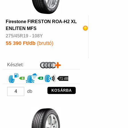
Firestone FIRESTON ROA-H2 XL
ENLITEN MFS
275/45R19 - 108Y
55 390 Ft/db
(bruttó)
Készlet:
71 dB
KOSÁRBA
db