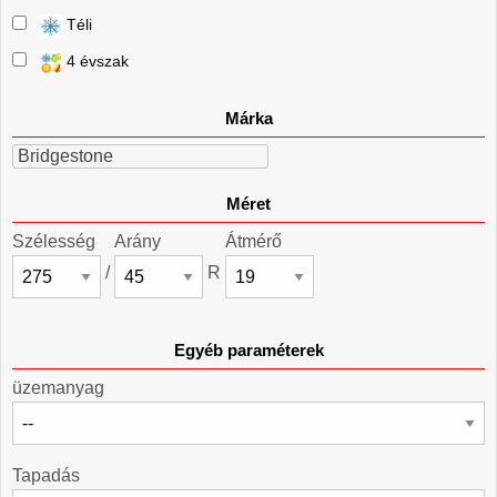
Téli
4 évszak
Márka
Bridgestone
Méret
Szélesség
Arány
Átmérő
/
R
Egyéb paraméterek
üzemanyag
Tapadás