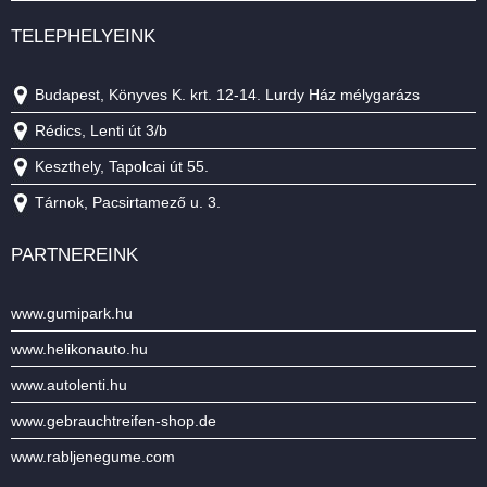
TELEPHELYEINK
Budapest, Könyves K. krt. 12-14. Lurdy Ház mélygarázs
Rédics, Lenti út 3/b
Keszthely, Tapolcai út 55.
Tárnok, Pacsirtamező u. 3.
PARTNEREINK
www.gumipark.hu
www.helikonauto.hu
www.autolenti.hu
www.gebrauchtreifen-shop.de
www.rabljenegume.com