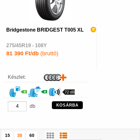
Bridgestone BRIDGEST T005 XL
275/45R19 - 108Y
81 390 Ft/db
(bruttó)
Készlet:
72 dB
KOSÁRBA
db
15
30
60