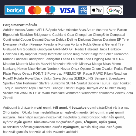
Forgalmazott márkák
Achilles Aeolus Altenzo APLUS Apollo Arivo Atlander Atlas Atturo Austone Avon Barum
Bfgoodrich Blacklion Bridgestone Cachland Ceat Chengshan ChengShin Compasal
Continental Cooper Davanti Dayton Debica Delinte Diplomat Dunlop Duraturn EP Tyre
Evergreen Falken Firemax Firestone Fortuna Fortune Fulda General General Tire
Gislaved Giti Goodride Goodyear GRIPMAX GT Radial Habilead Haida Hankook
Heidenau Hifly Imperial Infinity Interstate Kenda King-meiler Kingstar Kleber Kormoran
Kumho Landsail Landspider Lanvigator Lassa Laufenn Leao Linglong MALHOTRA
Matador Maxtrek Maxxis Mazzini Metzeler Michelin Minerva Mirage Mitas Momo
Nankang Nexen Nitto Nokian Nordexx Novex Onyx Optimo Orium Ovation Petlas Pirelli
Platin Pneus Ovada POINT S Powertrac PREMIORRI Radar RAPID Riken Roadhog
RoadX Rotalla Royal Black Sailun Sava Sebring SEIBERLING Semperit Speedways
Sportiva Star Performer Starfire Sumitomo SUN-F Sunfull Superia Taurus Tigar Tomket
Torque Tourador Toyo Tracmax Triangle Tristar Unigrip Uniroyal Vee Rubber Viking
Vredestein WANDA TYRE Wanli Westlake Windforce Windpower Yokohama Zeetex Zeta
Ziarelli
Autógumi áruházunk
nyári gumi
,
téli gumi
,
4 évszakos gumi
vásárlókat várja a nap
24 órájában. Oldalunkon megtalálhatja a megfelelő mérető,
téli gumi
t,
nyári gumi
t
autójára. Használjon autóján évszaknak megfelelő gumiabroncsot, télen
téli gumi
t,
nyáron
nyári gumi
t. Kínálatunkban megtalálható gumi,
téligumi
,
nyári gumi
,
alufelnifelni acélfelni gumiabroncs akciós
nyárigumi
, akciós
téligumi
, olcsó gumi,
használt gumi és használt alufelni valamint acélfelni.