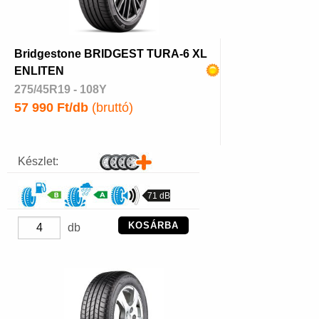
Bridgestone BRIDGEST TURA-6 XL
ENLITEN
275/45R19 - 108Y
57 990 Ft/db
(bruttó)
Készlet:
71 dB
KOSÁRBA
db