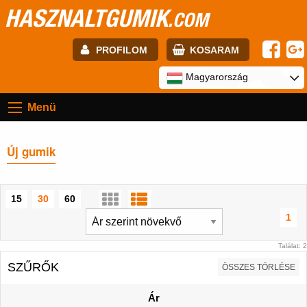
HASZNALTGUMIK
.COM
PROFILOM
KOSARAM
E-mail:
Magyarország
Menü
Jelszó:
Új gumik
Regisztráció
BELÉPÉS
15
30
60
1
Találat: 2
SZŰRŐK
ÖSSZES TÖRLÉSE
Ár