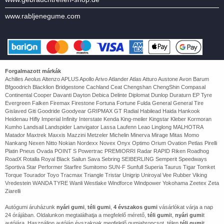
www.rabljenegume.com
Forgalmazott márkák
Achilles Aeolus Altenzo APLUS Apollo Arivo Atlander Atlas Atturo Austone Avon Barum
Bfgoodrich Blacklion Bridgestone Cachland Ceat Chengshan ChengShin Compasal
Continental Cooper Davanti Dayton Debica Delinte Diplomat Dunlop Duraturn EP Tyre
Evergreen Falken Firemax Firestone Fortuna Fortune Fulda General General Tire
Gislaved Giti Goodride Goodyear GRIPMAX GT Radial Habilead Haida Hankook
Heidenau Hifly Imperial Infinity Interstate Kenda King-meiler Kingstar Kleber Kormoran
Kumho Landsail Landspider Lanvigator Lassa Laufenn Leao Linglong MALHOTRA
Matador Maxtrek Maxxis Mazzini Metzeler Michelin Minerva Mirage Mitas Momo
Nankang Nexen Nitto Nokian Nordexx Novex Onyx Optimo Orium Ovation Petlas Pirelli
Platin Pneus Ovada POINT S Powertrac PREMIORRI Radar RAPID Riken Roadhog
RoadX Rotalla Royal Black Sailun Sava Sebring SEIBERLING Semperit Speedways
Sportiva Star Performer Starfire Sumitomo SUN-F Sunfull Superia Taurus Tigar Tomket
Torque Tourador Toyo Tracmax Triangle Tristar Unigrip Uniroyal Vee Rubber Viking
Vredestein WANDA TYRE Wanli Westlake Windforce Windpower Yokohama Zeetex Zeta
Ziarelli
Autógumi áruházunk
nyári gumi
,
téli gumi
,
4 évszakos gumi
vásárlókat várja a nap
24 órájában. Oldalunkon megtalálhatja a megfelelő mérető,
téli gumi
t,
nyári gumi
t
autójára. Használjon autóján évszaknak megfelelő gumiabroncsot, télen
téli gumi
t,