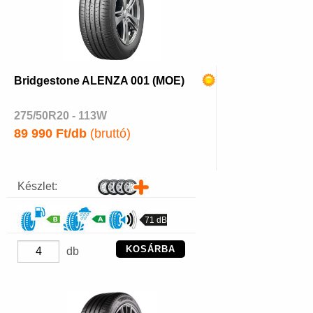
Bridgestone ALENZA 001 (MOE)
275/50R20 - 113W
89 990 Ft/db
(bruttó)
Készlet:
71 dB
KOSÁRBA
db