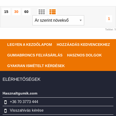
15
30
60
1
Találat: 5
LEGYEN A KEZDŐLAPOM
HOZZÁADÁS KEDVENCEKHEZ
GUMIABRONCS FELVÁSÁRLÁS
HASZNOS DOLGOK
GYAKRAN ISMÉTELT KÉRDÉSEK
ELÉRHETŐSÉGEK
Hasznaltgumik.com
+36 70 3773 444
Visszahívás kérése