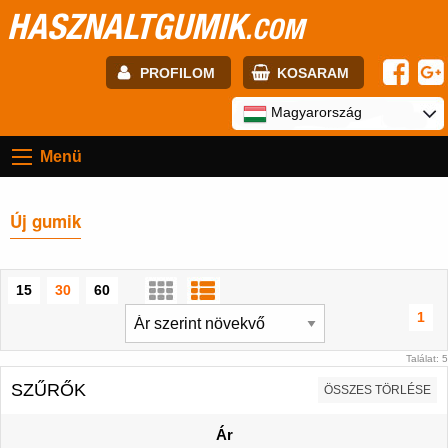
HASZNALTGUMIK
.COM
PROFILOM
KOSARAM
E-mail:
Magyarország
Menü
Jelszó:
Új gumik
Regisztráció
BELÉPÉS
15
30
60
1
Találat: 5
SZŰRŐK
ÖSSZES TÖRLÉSE
Ár