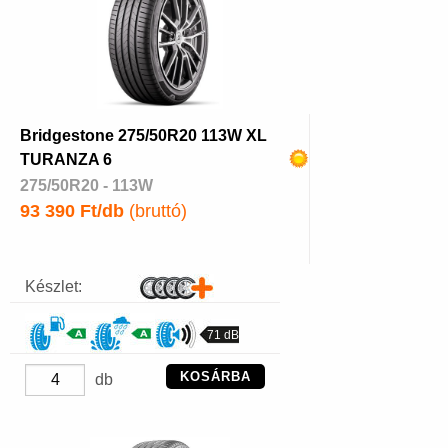
Bridgestone 275/50R20 113W XL
TURANZA 6
275/50R20 - 113W
93 390 Ft/db
(bruttó)
Készlet:
71 dB
KOSÁRBA
db