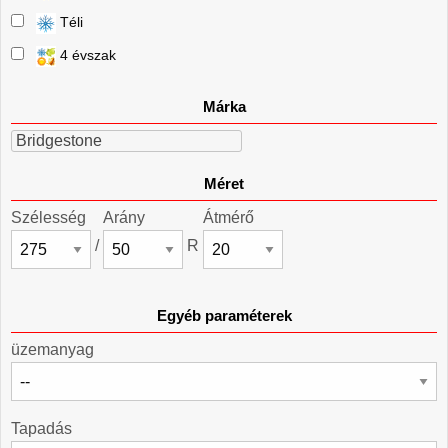
Téli
4 évszak
Márka
Bridgestone
Méret
Szélesség
Arány
Átmérő
/
R
Egyéb paraméterek
üzemanyag
Tapadás