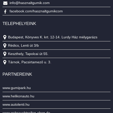
info@hasznaltgumik.com
facebook.com/hasznaltgumikcom
TELEPHELYEINK
Budapest, Könyves K. krt. 12-14. Lurdy Ház mélygarázs
Rédics, Lenti út 3/b
Keszthely, Tapolcai út 55.
Tárnok, Pacsirtamező u. 3.
PARTNEREINK
www.gumipark.hu
www.helikonauto.hu
www.autolenti.hu
www.gebrauchtreifen-shop.de