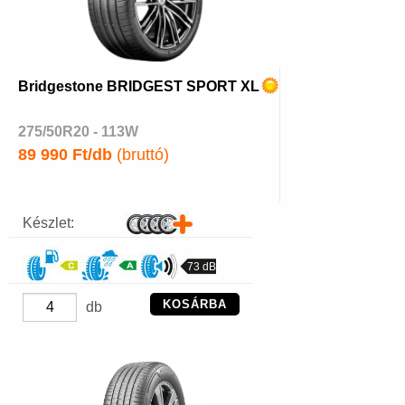
Bridgestone BRIDGEST SPORT XL
275/50R20 - 113W
89 990 Ft/db
(bruttó)
Készlet:
73 dB
KOSÁRBA
db