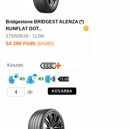
Bridgestone BRIDGEST ALENZA (*)
RUNFLAT DOT...
275/50R20 - 113W
54 390 Ft/db
(bruttó)
Készlet:
71 dB
KOSÁRBA
db