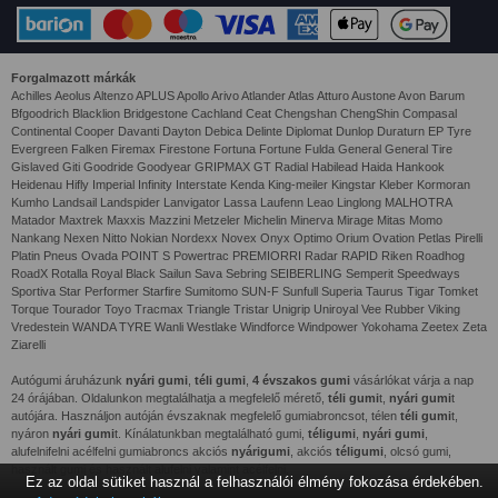
Forgalmazott márkák
Achilles Aeolus Altenzo APLUS Apollo Arivo Atlander Atlas Atturo Austone Avon Barum
Bfgoodrich Blacklion Bridgestone Cachland Ceat Chengshan ChengShin Compasal
Continental Cooper Davanti Dayton Debica Delinte Diplomat Dunlop Duraturn EP Tyre
Evergreen Falken Firemax Firestone Fortuna Fortune Fulda General General Tire
Gislaved Giti Goodride Goodyear GRIPMAX GT Radial Habilead Haida Hankook
Heidenau Hifly Imperial Infinity Interstate Kenda King-meiler Kingstar Kleber Kormoran
Kumho Landsail Landspider Lanvigator Lassa Laufenn Leao Linglong MALHOTRA
Matador Maxtrek Maxxis Mazzini Metzeler Michelin Minerva Mirage Mitas Momo
Nankang Nexen Nitto Nokian Nordexx Novex Onyx Optimo Orium Ovation Petlas Pirelli
Platin Pneus Ovada POINT S Powertrac PREMIORRI Radar RAPID Riken Roadhog
RoadX Rotalla Royal Black Sailun Sava Sebring SEIBERLING Semperit Speedways
Sportiva Star Performer Starfire Sumitomo SUN-F Sunfull Superia Taurus Tigar Tomket
Torque Tourador Toyo Tracmax Triangle Tristar Unigrip Uniroyal Vee Rubber Viking
Vredestein WANDA TYRE Wanli Westlake Windforce Windpower Yokohama Zeetex Zeta
Ziarelli
Autógumi áruházunk
nyári gumi
,
téli gumi
,
4 évszakos gumi
vásárlókat várja a nap
24 órájában. Oldalunkon megtalálhatja a megfelelő mérető,
téli gumi
t,
nyári gumi
t
autójára. Használjon autóján évszaknak megfelelő gumiabroncsot, télen
téli gumi
t,
nyáron
nyári gumi
t. Kínálatunkban megtalálható gumi,
téligumi
,
nyári gumi
,
alufelnifelni acélfelni gumiabroncs akciós
nyárigumi
, akciós
téligumi
, olcsó gumi,
használt gumi és használt alufelni valamint acélfelni.
Ez az oldal sütiket használ a felhasználói élmény fokozása érdekében.