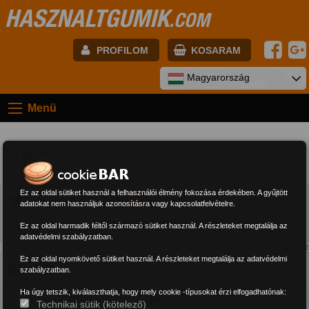
HASZNALTGUMIK
.COM
PROFILOM
KOSARAM
E-mail:
Magyarország
Menü
Jelszó:
Új gumik
Regisztráció
BELÉPÉS
Ez az oldal sütiket használ a felhasználói élmény fokozása érdekében. A gyűjtött
15
30
60
adatokat nem használjuk azonosításra vagy kapcsolatfelvételre.
1
Ez az oldal harmadik féltől származó sütiket használ. A részleteket megtalálja az
adatvédelmi szabályzatban.
Találat: 2
Ez az oldal nyomkövető sütiket használ. A részleteket megtalálja az adatvédelmi
SZŰRŐK
ÖSSZES TÖRLÉSE
szabályzatban.
Ha úgy tetszik, kiválaszthatja, hogy mely cookie -típusokat érzi elfogadhatónak:
Ár
Technikai sütik (kötelező)