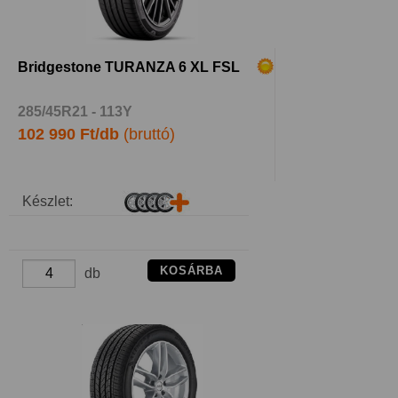
Bridgestone TURANZA 6 XL FSL
285/45R21 - 113Y
102 990 Ft/db
(bruttó)
Készlet:
KOSÁRBA
db