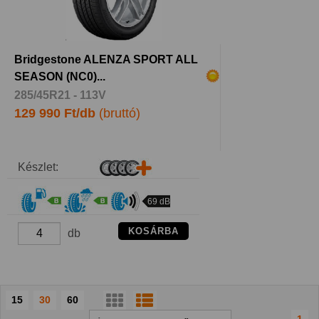
Bridgestone ALENZA SPORT ALL
SEASON (NC0)...
285/45R21 - 113V
129 990 Ft/db
(bruttó)
Készlet:
69 dB
KOSÁRBA
db
15
30
60