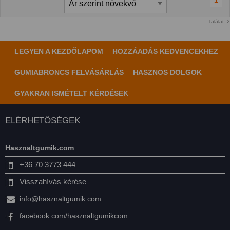
1
Találat: 2
LEGYEN A KEZDŐLAPOM
HOZZÁADÁS KEDVENCEKHEZ
GUMIABRONCS FELVÁSÁRLÁS
HASZNOS DOLGOK
GYAKRAN ISMÉTELT KÉRDÉSEK
ELÉRHETŐSÉGEK
Hasznaltgumik.com
+36 70 3773 444
Visszahívás kérése
info@hasznaltgumik.com
facebook.com/hasznaltgumikcom