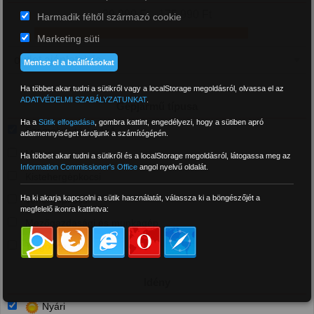
39 990 Ft - 175 990 Ft
Harmadik féltől származó cookie
Marketing süti
Mentse el a beállításokat
Ha többet akar tudni a sütikről vagy a localStorage megoldásról, olvassa el az
ADATVÉDELMI SZABÁLYZATUNKAT
.
Gépjármű típusa
Ha a
Sütik elfogadása
,
gombra kattint, engedélyezi, hogy a sütiben apró
Személyautó és 4x4
adatmennyiséget tároljunk a számítógépén.
Motor
Ha többet akar tudni a sütikről és a localStorage megoldásról, látogassa meg az
Information Commissioner's Office
angol nyelvű oldalát.
Kistehergépkocsi
Ha ki akarja kapcsolni a sütik használatát, válassza ki a böngészőjét a
Tehergépkocsi
megfelelő ikonra kattintva:
Mezőgazdasági és munkagép
Targonca
Idény
Nyári