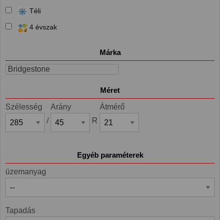
Téli
4 évszak
Márka
Bridgestone
Méret
Szélesség
Arány
Átmérő
/
R
Egyéb paraméterek
üzemanyag
Tapadás