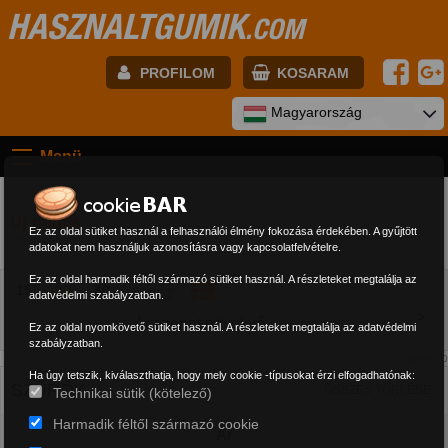
HASZNALTGUMIK
.COM
PROFILOM
KOSARAM
E-mail:
Magyarország
Menü
Jelszó:
Új gumik
Ez az oldal sütiket használ a felhasználói élmény fokozása érdekében. A gyűjtött
adatokat nem használjuk azonosításra vagy kapcsolatfelvételre.
Regisztráció
BELÉPÉS
Ez az oldal harmadik féltől származó sütiket használ. A részleteket megtalálja az
15
30
60
adatvédelmi szabályzatban.
>
Ez az oldal nyomkövető sütiket használ. A részleteket megtalálja az adatvédelmi
szabályzatban.
Találat: 0
Ha úgy tetszik, kiválaszthatja, hogy mely cookie -típusokat érzi elfogadhatónak:
SZŰRŐK
ÖSSZES TÖRLÉSE
Technikai sütik (kötelező)
Harmadik féltől származó cookie
Ár