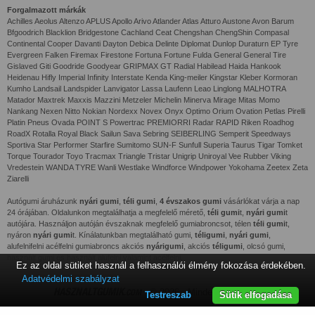
Forgalmazott márkák
Achilles Aeolus Altenzo APLUS Apollo Arivo Atlander Atlas Atturo Austone Avon Barum
Bfgoodrich Blacklion Bridgestone Cachland Ceat Chengshan ChengShin Compasal
Continental Cooper Davanti Dayton Debica Delinte Diplomat Dunlop Duraturn EP Tyre
Evergreen Falken Firemax Firestone Fortuna Fortune Fulda General General Tire
Gislaved Giti Goodride Goodyear GRIPMAX GT Radial Habilead Haida Hankook
Heidenau Hifly Imperial Infinity Interstate Kenda King-meiler Kingstar Kleber Kormoran
Kumho Landsail Landspider Lanvigator Lassa Laufenn Leao Linglong MALHOTRA
Matador Maxtrek Maxxis Mazzini Metzeler Michelin Minerva Mirage Mitas Momo
Nankang Nexen Nitto Nokian Nordexx Novex Onyx Optimo Orium Ovation Petlas Pirelli
Platin Pneus Ovada POINT S Powertrac PREMIORRI Radar RAPID Riken Roadhog
RoadX Rotalla Royal Black Sailun Sava Sebring SEIBERLING Semperit Speedways
Sportiva Star Performer Starfire Sumitomo SUN-F Sunfull Superia Taurus Tigar Tomket
Torque Tourador Toyo Tracmax Triangle Tristar Unigrip Uniroyal Vee Rubber Viking
Vredestein WANDA TYRE Wanli Westlake Windforce Windpower Yokohama Zeetex Zeta
Ziarelli
Autógumi áruházunk
nyári gumi
,
téli gumi
,
4 évszakos gumi
vásárlókat várja a nap
24 órájában. Oldalunkon megtalálhatja a megfelelő mérető,
téli gumi
t,
nyári gumi
t
autójára. Használjon autóján évszaknak megfelelő gumiabroncsot, télen
téli gumi
t,
nyáron
nyári gumi
t. Kínálatunkban megtalálható gumi,
téligumi
,
nyári gumi
,
alufelnifelni acélfelni gumiabroncs akciós
nyárigumi
, akciós
téligumi
, olcsó gumi,
használt gumi és használt alufelni valamint acélfelni.
Ez az oldal sütiket használ a felhasználói élmény fokozása érdekében.
Adatvédelmi szabályzat
HASZNALTGUMIK
.COM
© 2026 - Minden jog fenntartva
Testreszab
Sütik elfogadása