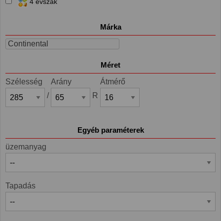
4 évszak
Márka
Continental
Méret
Szélesség
Arány
Átmérő
/
R
Egyéb paraméterek
üzemanyag
Tapadás