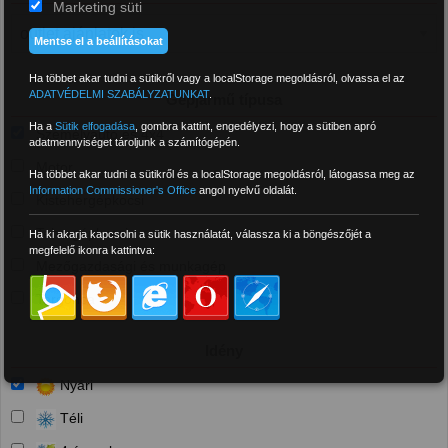
Marketing süti
Mentse el a beállításokat
Ha többet akar tudni a sütikről vagy a localStorage megoldásról, olvassa el az
ADATVÉDELMI SZABÁLYZATUNKAT
.
Gépjármű típusa
Ha a
Sütik elfogadása
,
gombra kattint, engedélyezi, hogy a sütiben apró
Személyautó és 4x4
adatmennyiséget tároljunk a számítógépén.
Motor
Ha többet akar tudni a sütikről és a localStorage megoldásról, látogassa meg az
Information Commissioner's Office
angol nyelvű oldalát.
Kistehergépkocsi
Tehergépkocsi
Ha ki akarja kapcsolni a sütik használatát, válassza ki a böngészőjét a
megfelelő ikonra kattintva:
Mezőgazdasági és munkagép
Targonca
Idény
Nyári
Téli